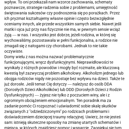
wpływ. To oni przekazali nam wzorce zachowania, schematy
poznawcze, strategie radzenia sobie z problemami, umiejętność
świętowania sukcesów czy podnoszenia się po porażkach. Przez
ich pryzmat kształtujemy własne opinie i często bezwzględnie
oceniamy innych, ale przede wszystkim samych siebie. Nawet jeśli
matki i ojca już przy nas fizycznie nie ma, w pewnym sensie wciąż
żyją ― w nas. I wszystko jest dobrze, jeżeli rodzina, w której się
wychowaliśmy, pozostawała w pełni funkcjonalna, a rodzice nie
zmagali się z nałogami czy chorobami. Jednak to nie takie
oczywiste.
Domy wielu z nas można nazwać problematycznie
funkcjonującymi, wręcz dysfunkcyjnymi. Nieprawidłowości te
wynikały z różnych powodów i mogły być rozmaite, ale kluczową
kwestią był zazwyczaj problem alkoholowy. Alkoholizm jednego lub
obojga rodziców nigdy nie pozostaje bez wpływu na dzieci. Także te
już dorosłe. Jeśli temat Cię dotyczy ― należysz do osób DDA
(Dorosłych Dzieci Alkoholików) lub DDD (Dorosłych Dzieci z Rodzin
Dysfunkcyjnych) ― żyjesz nie tylko z poczuciem winy, ale i z
ogromnym obciążeniem emocjonalnym. Ten poradnik ma za
zadanie pomóc Ci rozpoznać i uświadomić sobie skalę skutków
związanych z "odziedziczonymi" po rodzicach problemami i
doświadczeniem dziecięcej traumy relacyjnej. Uwierz, że nie jesteś
sam: istnieją skuteczne sposoby na zmianę utartych schematów i
miejsca, w których znajdziesz pomoc i wsparcie. Zaopiekuj się tym