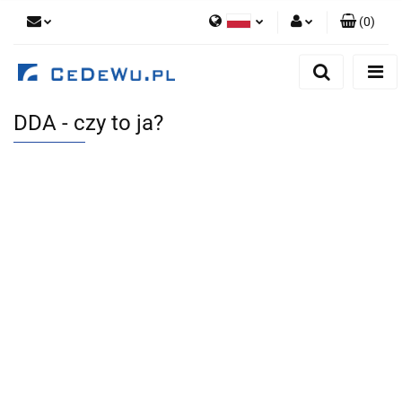
(
0
)
Polski
Zaloguj się
English
Zarejestruj się
DDA - czy to ja?
Dodaj zgłoszenie
Zgody cookies