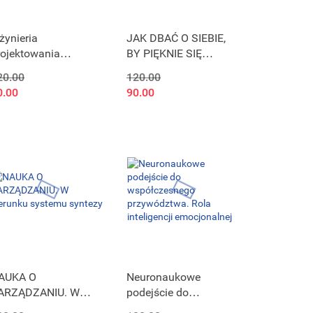
żynieria
JAK DBAĆ O SIEBIE,
rojektowania
BY PIĘKNIE SIĘ
ezpieczeństwa
STARZEĆ. Well-aging
20.00
120.00
orskiego państwa
na każdym etapie
0.00
90.00
redniego. Model
życia
eferencyjny - Wymiar
bronny
AUKA O
Neuronaukowe
ARZĄDZANIU. W
podejście do
ierunku systemu
współczesnego