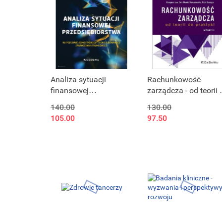
Analiza sytuacji
Rachunkowość
finansowej
zarządcza - od teorii 
przedsiębiorstwa na
praktyki (wyd. III)
140.00
130.00
podstawie
105.00
97.50
jednostkowego i
skonsolidowanego
sprawozdania
finansowego