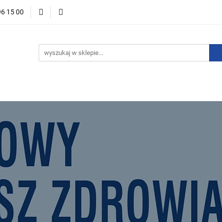
96 15 00
ości
Zapowiedzi
Bestsellery
Promocje
Okazje 
For English
Wydawnictwa
stsellery
Promocje
Okazje i zestawy
Wydawnictwo