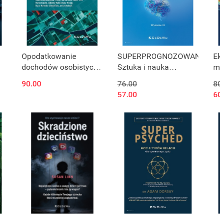
Opodatkowanie
SUPERPROGNOZOWANIE.
E
dochodów osobistych
Sztuka i nauka
m
a stabilność finansowa
prognozowania (wyd.
s
90.00
76.00
8
gmin w warunkach
III)
m
57.00
6
turbulentnego
otoczenia