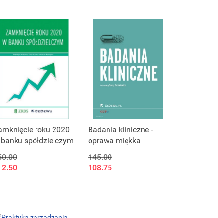
amknięcie roku 2020
Badania kliniczne -
 banku spółdzielczym
oprawa miękka
50.00
145.00
12.50
108.75