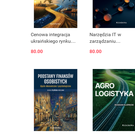
Cenowa integracja
Narzędzia IT w
ukraińskiego rynku
zarządzaniu
kukurydzy w wymiarze
innowacjami
80.00
80.00
krajowym i
międzynarodowym