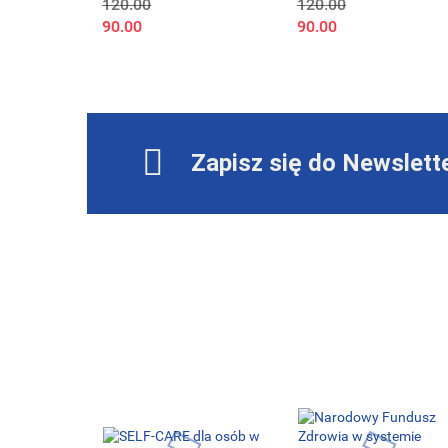
120.00
120.00
dentysty
usług bankowości
90.00
90.00
elektronicznej. Teorie,
modele i wyniki
empiryczne
Zapisz się do Newslett