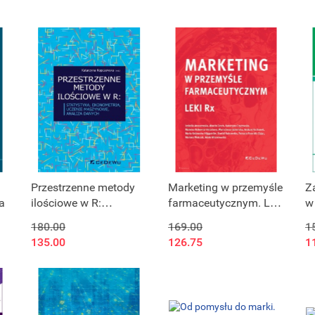
Przestrzenne metody
Marketing w przemyśle
Z
a
ilościowe w R:
farmaceutycznym. Leki
w
statystyka,
Rx
180.00
169.00
1
ekonometria, uczenie
135.00
126.75
1
maszynowe, analiza
danych