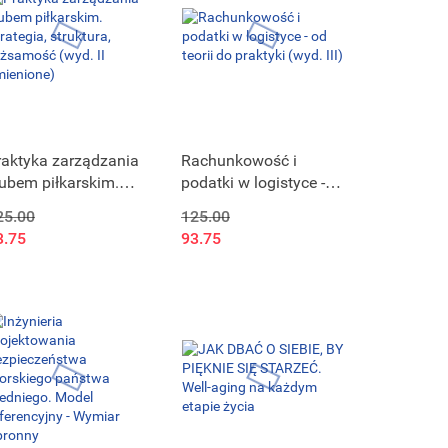
raktyka zarządzania
Rachunkowość i
lubem piłkarskim.
podatki w logistyce -
rategia, struktura,
od teorii do praktyki
25.00
125.00
ożsamość (wyd. II
(wyd. III)
3.75
93.75
mienione)