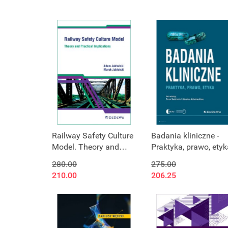
Railway Safety Culture
Badania kliniczne -
Model. Theory and
Praktyka, prawo, etyk
Practical Implications
280.00
275.00
210.00
206.25