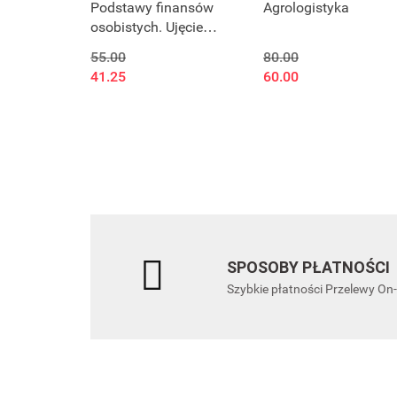
Podstawy finansów
Agrologistyka
osobistych. Ujęcie
ekonomiczne i
55.00
80.00
psychologiczne
41.25
60.00
SPOSOBY PŁATNOŚCI
Szybkie płatności Przelewy On-