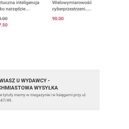
ztuczna inteligencja
Wielowymiarowość
ako narzędzie
cyberprzestrzeni.
oskonalenia metod
Perspektywa
0.00
90.00
arządzania.
interdyscyplinarna -
7.50
wybrane problemy i
wyzwania
IASZ U WYDAWCY -
CHMIASTOWA WYSYŁKA
e tytuły mamy w magazynie i w księgarni przy ul.
 47/49.