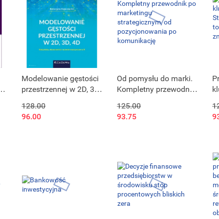
Modelowanie gęstości
Od pomysłu do marki.
P
do
przestrzennej w 2D, 3D,
Kompletny przewodnik
k
4D. Statystyka,
po marketingu
St
128.00
125.00
1
ekonometria i uczenie
strategicznym, od
t
96.00
93.75
9
maszynowe w R
pozycjonowania po
z
komunikację