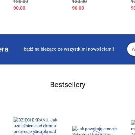
120.00
120.00
1
transporcie kolejowym.
praktyki. Poradnik
s
90.00
90.00
9
Czynnik ludzki i
użytkownika
organizacyjny (wyd. II)
era
I bądź na bieżąco ze wszystkimi nowościami!
Bestsellery