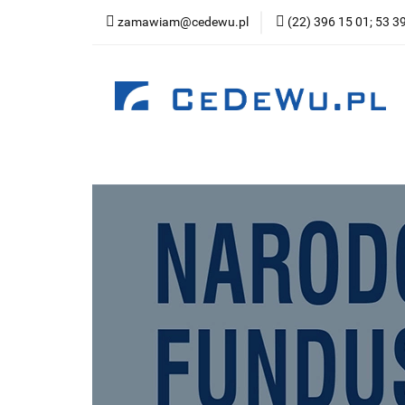
zamawiam@cedewu.pl
(22) 396 15 01; 53 3
Kategorie
Now
Wydawnictwo
Kategorie
Nowości
Zapowiedzi
Be