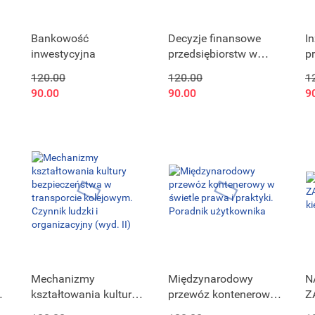
Bankowość
Decyzje finansowe
In
inwestycyjna
przedsiębiorstw w
p
środowisku stóp
b
120.00
120.00
1
procentowych bliskich
m
90.00
90.00
9
zera
ś
r
o
Mechanizmy
Międzynarodowy
N
kształtowania kultury
przewóz kontenerowy
Z
bezpieczeństwa w
w świetle prawa i
k