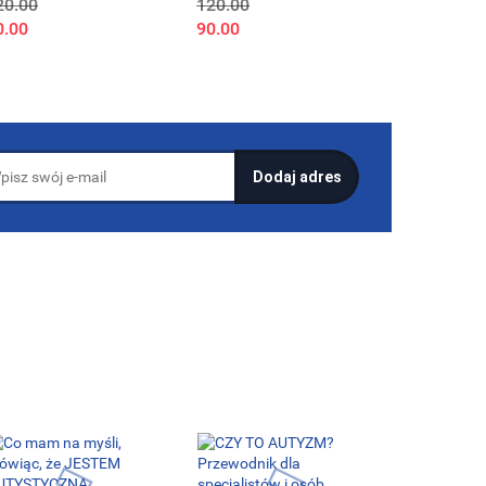
20.00
120.00
yntezy
przywództwa. Rola
0.00
90.00
inteligencji
emocjonalnej