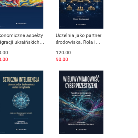
konomiczne aspekty
Uczelnia jako partner
igracji ukraińskich
środowiska. Rola i
tudentów kierunków
znaczenie Publicznych
0.00
120.00
edycznych w Polsce
Uczelni Zawodowych
0.00
90.00
w realizacji
strategicznych celów
szkolnictwa