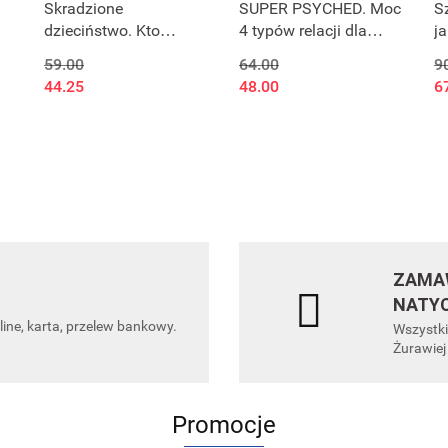
Skradzione
SUPER PSYCHED. Moc
S
dzieciństwo. Kto
4 typów relacji dla
j
wychowuje nasze
spełnionego życia
d
59.00
64.00
9
dzieci?
z
44.25
48.00
6
ZAMAW
NATY
line, karta, przelew bankowy.
Wszystki
Żurawiej
Promocje