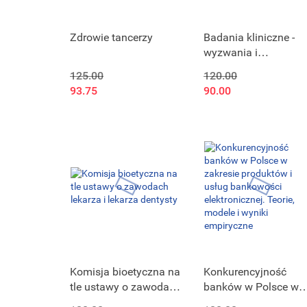
Zdrowie tancerzy
Badania kliniczne -
wyzwania i
perspektywy rozwoju
125.00
120.00
93.75
90.00
Komisja bioetyczna na
Konkurencyjność
tle ustawy o zawodach
banków w Polsce w
lekarza i lekarza
zakresie produktów i