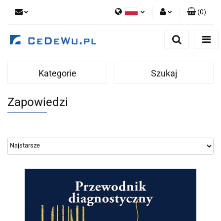
(
0
)
Polski
Zaloguj się
English
Zarejestruj się
Dodaj zgłoszenie
Kategorie
Szukaj
Zgody cookies
Zapowiedzi