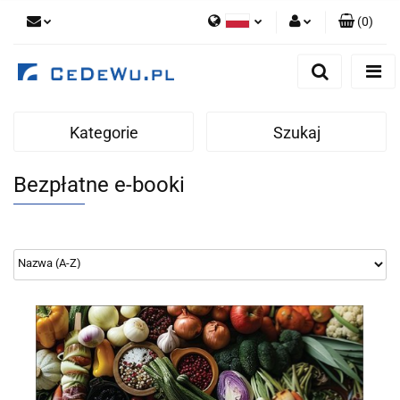
(
0
)
Polski
Zaloguj się
English
Zarejestruj się
Dodaj zgłoszenie
Kategorie
Szukaj
Zgody cookies
Bezpłatne e-booki