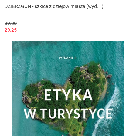
DZIERZGOŃ - szkice z dziejów miasta (wyd. II)
39.00
29.25