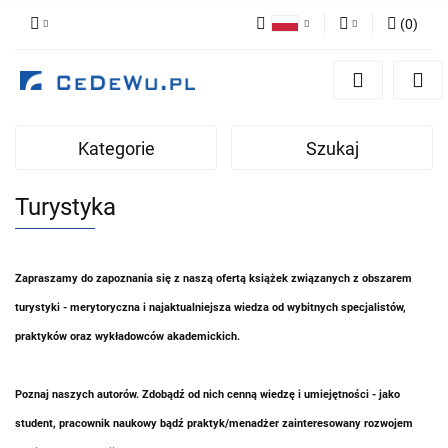
(
0
)
Polski
Zaloguj się
English
Zarejestruj się
Dodaj zgłoszenie
Kategorie
Szukaj
Zgody cookies
Turystyka
Zapraszamy do zapoznania się z naszą ofertą książek związanych z obszarem
turystyki - merytoryczna i najaktualniejsza wiedza od wybitnych specjalistów,
praktyków oraz wykładowców akademickich.
Poznaj naszych autorów. Zdobądź od nich cenną wiedzę i umiejętności - jako
student, pracownik naukowy bądź praktyk/menadżer zainteresowany rozwojem