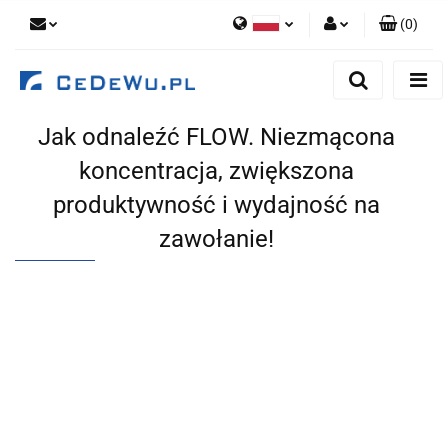
(
0
)
Polski
Zaloguj się
English
Zarejestruj się
Jak odnaleźć FLOW. Niezmącona
Dodaj zgłoszenie
koncentracja, zwiększona
Zgody cookies
produktywność i wydajność na
zawołanie!