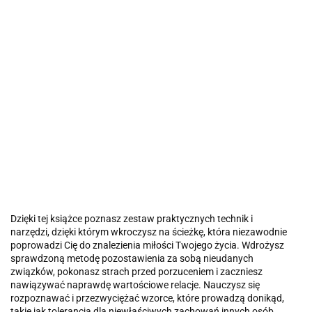
Dzięki tej książce poznasz zestaw praktycznych technik i
narzędzi, dzięki którym wkroczysz na ścieżkę, która niezawodnie
poprowadzi Cię do znalezienia miłości Twojego życia. Wdrożysz
sprawdzoną metodę pozostawienia za sobą nieudanych
związków, pokonasz strach przed porzuceniem i zaczniesz
nawiązywać naprawdę wartościowe relacje. Nauczysz się
rozpoznawać i przezwyciężać wzorce, które prowadzą donikąd,
takie jak tolerancja dla niewłaściwych zachowań innych osób,