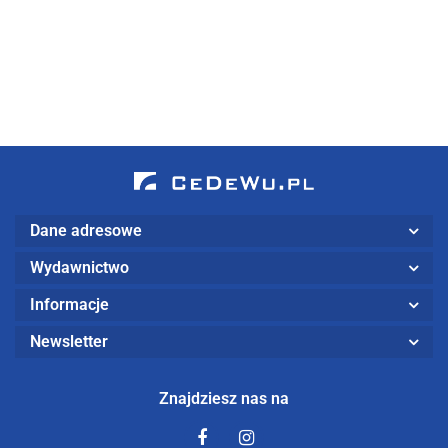
mediach
ścieżce do
sporcie
s
realizacji
bogactwa
n
celów w
W
środowisku
VUCA
Dane adresowe
Wydawnictwo
Informacje
Newsletter
Znajdziesz nas na