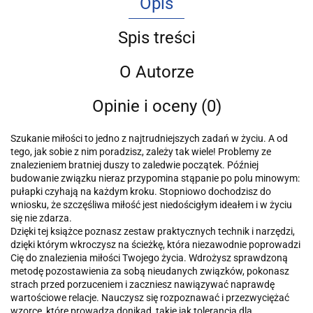
Opis
Spis treści
O Autorze
Opinie i oceny (0)
Szukanie miłości to jedno z najtrudniejszych zadań w życiu. A od
tego, jak sobie z nim poradzisz, zależy tak wiele! Problemy ze
znalezieniem bratniej duszy to zaledwie początek. Później
budowanie związku nieraz przypomina stąpanie po polu minowym:
pułapki czyhają na każdym kroku. Stopniowo dochodzisz do
wniosku, że szczęśliwa miłość jest niedościgłym ideałem i w życiu
się nie zdarza.
Dzięki tej książce poznasz zestaw praktycznych technik i narzędzi,
dzięki którym wkroczysz na ścieżkę, która niezawodnie poprowadzi
Cię do znalezienia miłości Twojego życia. Wdrożysz sprawdzoną
metodę pozostawienia za sobą nieudanych związków, pokonasz
strach przed porzuceniem i zaczniesz nawiązywać naprawdę
wartościowe relacje. Nauczysz się rozpoznawać i przezwyciężać
wzorce, które prowadzą donikąd, takie jak tolerancja dla