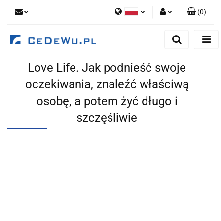
(
0
)
Polski
Zaloguj się
English
Zarejestruj się
Love Life. Jak podnieść swoje
Dodaj zgłoszenie
oczekiwania, znaleźć właściwą
Zgody cookies
osobę, a potem żyć długo i
szczęśliwie