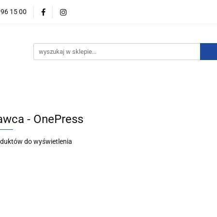
396 15 00
wości
Zapowiedzi
Bestsellery
Promocje
Okazje
For English
Wydawnictwa
estsellery
Promocje
Okazje i zestawy
Wydawnictw
wca - OnePress
oduktów do wyświetlenia