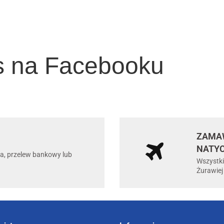
s na Facebooku
ZAMAW
NATY
ta, przelew bankowy lub
Wszystki
Żurawiej