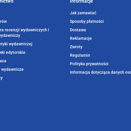
nictwo
Informacje
Jak zamawiać
orów
Sposoby płatności
ra recenzji wydawniczych i
Dostawa
wydawniczy
Reklamacje
etyki wydawniczej
Zwroty
ki edytorskie
Regulamin
aca
Polityka prywatności
i wydawnicze
Informacja dotycząca danych o
zy