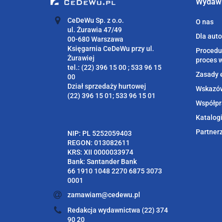
Wydaw
CeDeWu Sp. z o.o.
O nas
ul. Żurawia 47/49
Dla aut
00-680 Warszawa
Księgarnia CeDeWu przy ul.
Procedu
Żurawiej
proces 
tel.: (22) 396 15 00 ; 533 96 15
Zasady 
00
Dział sprzedaży hurtowej
Wskazów
(22) 396 15 01; 533 96 15 01
Współpr
Katalog
Partner
NIP: PL 5252059403
REGON: 013082611
KRS: XII 0000033974
Bank: Santander Bank
66 1910 1048 2270 6875 3073
0001
zamawiam@cedewu.pl
Redakcja wydawnictwa (22) 374
90 20