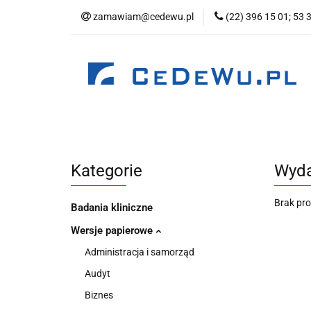
zamawiam@cedewu.pl
(22) 396 15 01; 53 
Kategorie
No
Wydawnictwo
Kategorie
Nowości
Zapowiedzi
B
Kategorie
Wyda
Brak pr
Badania kliniczne
Wersje papierowe
Administracja i samorząd
Audyt
Biznes