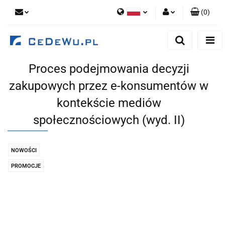
(
0
)
Polski
Zaloguj się
English
Zarejestruj się
Proces podejmowania decyzji
Dodaj zgłoszenie
zakupowych przez e-konsumentów w
Zgody cookies
kontekście mediów
społecznościowych (wyd. II)
NOWOŚCI
PROMOCJE