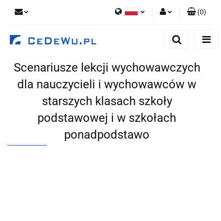
(
0
)
Polski
Zaloguj się
English
Zarejestruj się
Scenariusze lekcji wychowawczych
Dodaj zgłoszenie
dla nauczycieli i wychowawców w
Zgody cookies
starszych klasach szkoły
podstawowej i w szkołach
ponadpodstawo