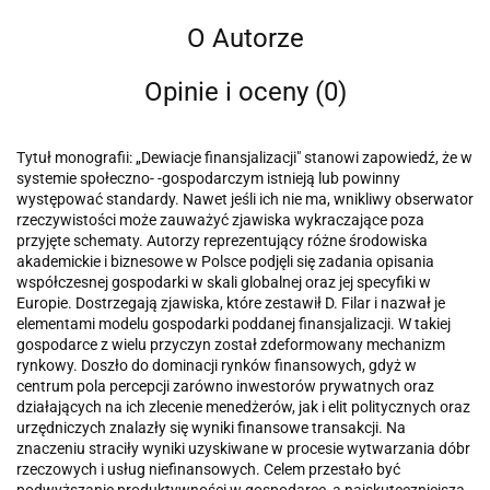
O Autorze
Opinie i oceny (0)
Tytuł monografii: „Dewiacje finansjalizacji" stanowi zapowiedź, że w
systemie społeczno- -gospodarczym istnieją lub powinny
występować standardy. Nawet jeśli ich nie ma, wnikliwy obserwator
rzeczywistości może zauważyć zjawiska wykraczające poza
przyjęte schematy. Autorzy reprezentujący różne środowiska
akademickie i biznesowe w Polsce podjęli się zadania opisania
współczesnej gospodarki w skali globalnej oraz jej specyfiki w
Europie. Dostrzegają zjawiska, które zestawił D. Filar i nazwał je
elementami modelu gospodarki poddanej finansjalizacji. W takiej
gospodarce z wielu przyczyn został zdeformowany mechanizm
rynkowy. Doszło do dominacji rynków finansowych, gdyż w
centrum pola percepcji zarówno inwestorów prywatnych oraz
działających na ich zlecenie menedżerów, jak i elit politycznych oraz
urzędniczych znalazły się wyniki finansowe transakcji. Na
znaczeniu straciły wyniki uzyskiwane w procesie wytwarzania dóbr
rzeczowych i usług niefinansowych. Celem przestało być
podwyższanie produktywności w gospodarce, a najskuteczniejszą