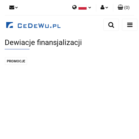
(
0
)
Polski
Zaloguj się
English
Zarejestruj się
Dewiacje finansjalizacji
Dodaj zgłoszenie
Zgody cookies
PROMOCJE