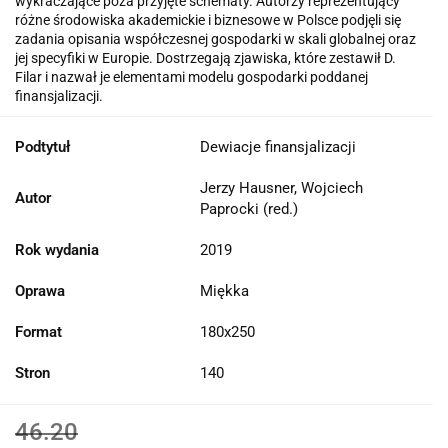
wykraczające poza przyjęte schematy. Autorzy reprezentujący
różne środowiska akademickie i biznesowe w Polsce podjęli się
zadania opisania współczesnej gospodarki w skali globalnej oraz
jej specyfiki w Europie. Dostrzegają zjawiska, które zestawił D.
Filar i nazwał je elementami modelu gospodarki poddanej
finansjalizacji.
Podtytuł
Dewiacje finansjalizacji
Jerzy Hausner, Wojciech
Autor
Paprocki (red.)
Rok wydania
2019
Oprawa
Miękka
Format
180x250
Stron
140
46.20