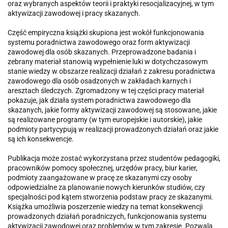
oraz wybranych aspektów teorii i praktyki resocjalizacyjnej, w tym
aktywizacji zawodowej i pracy skazanych.
Część empiryczna książki skupiona jest wokół funkcjonowania
systemu poradnictwa zawodowego oraz form aktywizacji
zawodowej dla osób skazanych. Przeprowadzone badania i
zebrany materiał stanowią wypełnienie luki w dotychczasowym
stanie wiedzy w obszarze realizacji działań z zakresu poradnictwa
zawodowego dla osób osadzonych w zakładach karnych i
aresztach śledczych. Zgromadzony w tej części pracy materiał
pokazuje, jak działa system poradnictwa zawodowego dla
skazanych, jakie formy aktywizacji zawodowej są stosowane, jakie
są realizowane programy (w tym europejskie i autorskie), jakie
podmioty partycypują w realizacji prowadzonych działań oraz jakie
są ich konsekwencje.
Publikacja może zostać wykorzystana przez studentów pedagogiki,
pracowników pomocy społecznej, urzędów pracy, biur karier,
podmioty zaangażowane w pracę ze skazanymi czy osoby
odpowiedzialne za planowanie nowych kierunków studiów, czy
specjalności pod kątem stworzenia podstaw pracy ze skazanymi.
Książka umożliwia poszerzenie wiedzy na temat konsekwencji
prowadzonych działań poradniczych, funkcjonowania systemu
aktywizacji zawodowej oraz problemów w tym zakresie. Pozwala