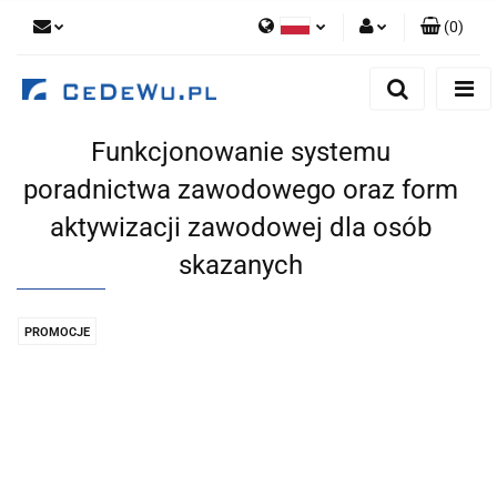
(
0
)
Polski
Zaloguj się
English
Zarejestruj się
Funkcjonowanie systemu
Dodaj zgłoszenie
poradnictwa zawodowego oraz form
Zgody cookies
aktywizacji zawodowej dla osób
skazanych
PROMOCJE