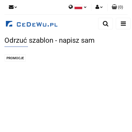
(
0
)
Polski
Zaloguj się
English
Zarejestruj się
Odrzuć szablon - napisz sam
Dodaj zgłoszenie
Zgody cookies
PROMOCJE