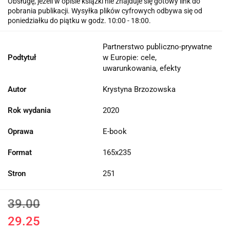
Obsługę, jeżeli w opisie książki nie znajduje się gotowy link do
pobrania publikacji. Wysyłka plików cyfrowych odbywa się od
poniedziałku do piątku w godz. 10:00 - 18:00.
Partnerstwo publiczno-prywatne
Podtytuł
w Europie: cele,
uwarunkowania, efekty
Autor
Krystyna Brzozowska
Rok wydania
2020
Oprawa
E-book
Format
165x235
Stron
251
39.00
29.25