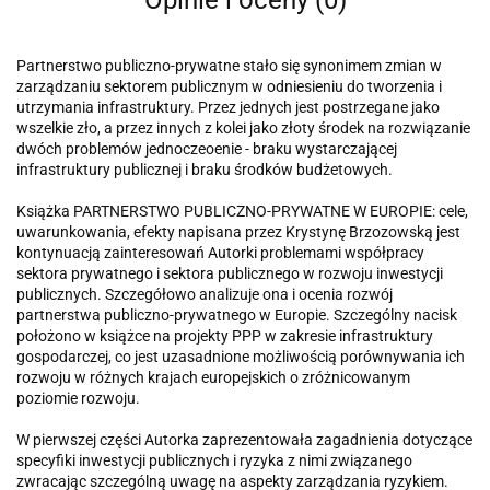
Partnerstwo publiczno-prywatne stało się synonimem zmian w
zarządzaniu sektorem publicznym w odniesieniu do tworzenia i
utrzymania infrastruktury. Przez jednych jest postrzegane jako
wszelkie zło, a przez innych z kolei jako złoty środek na rozwiązanie
dwóch problemów jednoczeoenie - braku wystarczającej
infrastruktury publicznej i braku środków budżetowych.
Książka PARTNERSTWO PUBLICZNO-PRYWATNE W EUROPIE: cele,
uwarunkowania, efekty napisana przez Krystynę Brzozowską jest
kontynuacją zainteresowań Autorki problemami współpracy
sektora prywatnego i sektora publicznego w rozwoju inwestycji
publicznych. Szczegółowo analizuje ona i ocenia rozwój
partnerstwa publiczno-prywatnego w Europie. Szczególny nacisk
położono w książce na projekty PPP w zakresie infrastruktury
gospodarczej, co jest uzasadnione możliwością porównywania ich
rozwoju w różnych krajach europejskich o zróżnicowanym
poziomie rozwoju.
W pierwszej części Autorka zaprezentowała zagadnienia dotyczące
specyfiki inwestycji publicznych i ryzyka z nimi związanego
zwracając szczególną uwagę na aspekty zarządzania ryzykiem.