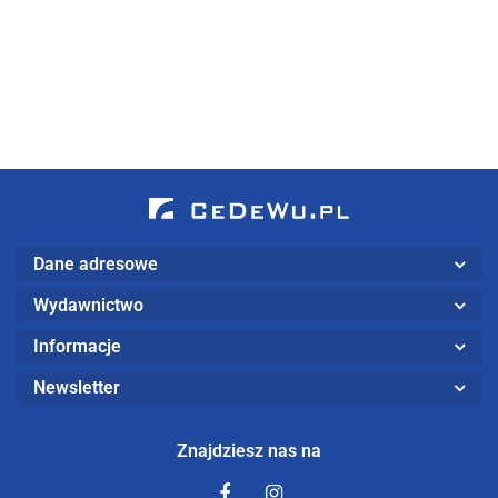
skuteczność i
14.25
- raport z
29.25
efektywność
badania
administracji
samorządowej
Dane adresowe
Wydawnictwo
Informacje
Newsletter
Znajdziesz nas na