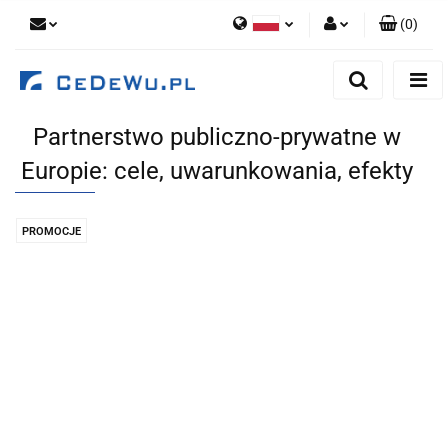
(
0
)
Polski
Zaloguj się
English
Zarejestruj się
Partnerstwo publiczno-prywatne w
Dodaj zgłoszenie
Europie: cele, uwarunkowania, efekty
Zgody cookies
PROMOCJE