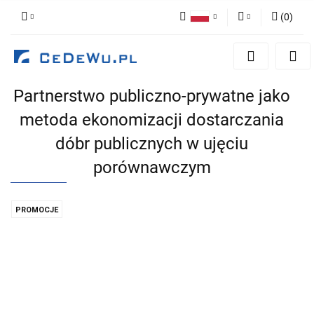
(
0
)
Polski
Zaloguj się
English
Zarejestruj się
Partnerstwo publiczno-prywatne jako
Dodaj zgłoszenie
metoda ekonomizacji dostarczania
Zgody cookies
dóbr publicznych w ujęciu
porównawczym
PROMOCJE