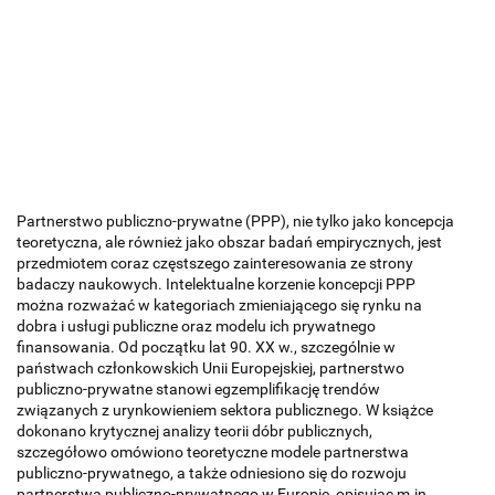
Partnerstwo publiczno-prywatne (PPP), nie tylko jako koncepcja
teoretyczna, ale również jako obszar badań empirycznych, jest
przedmiotem coraz częstszego zainteresowania ze strony
badaczy naukowych. Intelektualne korzenie koncepcji PPP
można rozważać w kategoriach zmieniającego się rynku na
dobra i usługi publiczne oraz modelu ich prywatnego
finansowania. Od początku lat 90. XX w., szczególnie w
państwach członkowskich Unii Europejskiej, partnerstwo
publiczno-prywatne stanowi egzemplifikację trendów
związanych z urynkowieniem sektora publicznego. W książce
dokonano krytycznej analizy teorii dóbr publicznych,
szczegółowo omówiono teoretyczne modele partnerstwa
publiczno-prywatnego, a także odniesiono się do rozwoju
partnerstwa publiczno-prywatnego w Europie, opisując m.in.