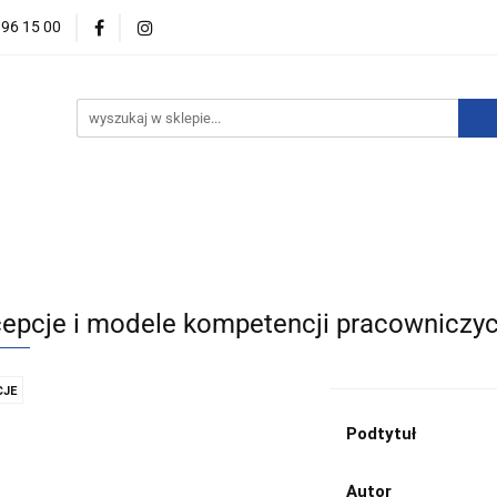
396 15 00
wości
Zapowiedzi
Bestsellery
Promocje
Okazje
For English
Wydawnictwa
estsellery
Promocje
Okazje i zestawy
Wydawnictw
epcje i modele kompetencji pracowniczyc
JE
Podtytuł
Autor