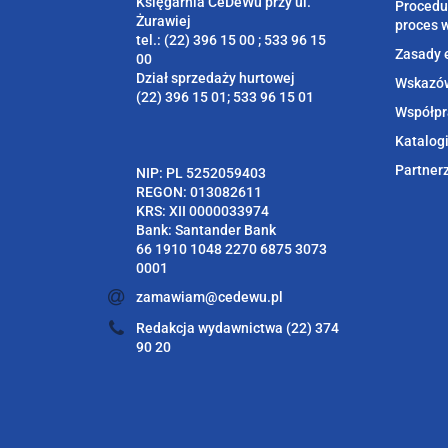
Księgarnia CeDeWu przy ul.
Procedu
Żurawiej
proces 
tel.: (22) 396 15 00 ; 533 96 15
Zasady 
00
Dział sprzedaży hurtowej
Wskazów
(22) 396 15 01; 533 96 15 01
Współpr
Katalog
Partner
NIP: PL 5252059403
REGON: 013082611
KRS: XII 0000033974
Bank: Santander Bank
66 1910 1048 2270 6875 3073
0001
zamawiam@cedewu.pl
Redakcja wydawnictwa (22) 374
90 20