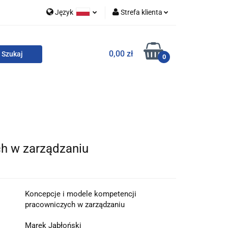
Język
Strefa klienta
 i zestawy
Polski
Zaloguj się
0,00 zł
English
Zarejestruj się
0
Dodaj zgłoszenie
Zgody cookies
o
For English
Wydawnictwa
h w zarządzaniu
Koncepcje i modele kompetencji
pracowniczych w zarządzaniu
Marek Jabłoński