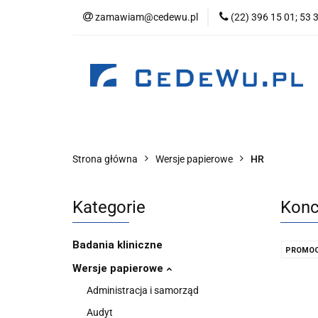
zamawiam@cedewu.pl
(22) 396 15 01; 53 
Kategorie
No
Wydawnictwo
Kategorie
Nowości
Zapowiedzi
B
Strona główna
Wersje papierowe
HR
Kategorie
Konc
Badania kliniczne
PROMOC
Wersje papierowe
Administracja i samorząd
Audyt