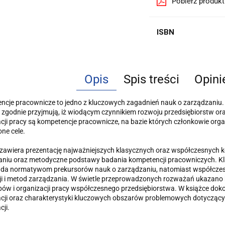
Pobierz produk
ISBN
Opis
Spis treści
Opini
cje pracownicze to jedno z kluczowych zagadnień nauk o zarządzaniu. Te
zgodnie przyjmują, iż wiodącym czynnikiem rozwoju przedsiębiorstw o
cji pracy są kompeten­cje pracownicze, na bazie których członkowie organ
ne cele.
zawiera prezentację najważniejszych klasycznych oraz współczesnych k
niu oraz me­todyczne podstawy badania kompetencji pracowniczych. Kl
da normatywom prekursorów na­uk o zarządzaniu, natomiast współczes
i i metod zarządzania. W świetle przeprowadzo­nych rozważań ukazano ka
ów i organizacji pracy współczesnego przedsiębiorstwa. W książce dokon
cji oraz charakterystyki kluczowych obszarów problemowych dotyczący
cji.