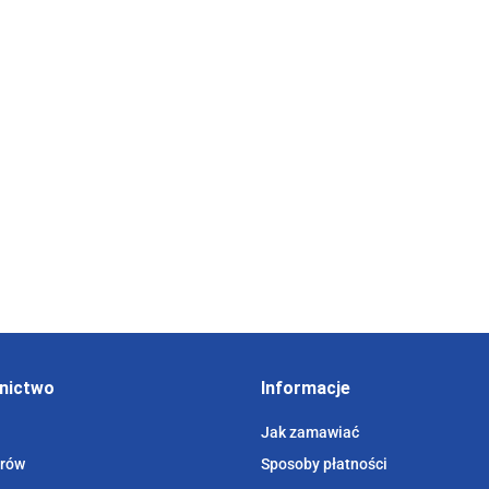
uchome
Zarządzanie motywacją
Zarządzanie zasobami
Kapita
na
pracowników (wyd. V
ludzkimi w sytuacjach
mały
zmienione)
kryzysowych
przed
64.00
62.00
42.00
II)
48.00
46.50
31.50
nictwo
Informacje
Jak zamawiać
orów
Sposoby płatności