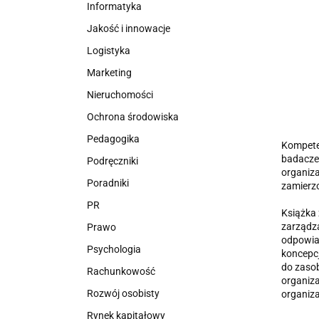
Informatyka
Jakość i innowacje
Logistyka
Marketing
Nieruchomości
Ochrona środowiska
Pedagogika
Kompeten
badacze 
Podręczniki
organiza
Poradniki
zamierzo
PR
Książka 
zarządza
Prawo
odpowia
Psychologia
koncepcj
do zasob
Rachunkowość
organiza
Rozwój osobisty
organiza
Rynek kapitałowy