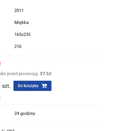
2011
Miękka
165x235
216
0
 dni przed promocją:
37.52
szt.
Do koszyka
i
24 godziny