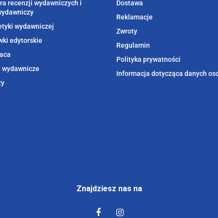
ra recenzji wydawniczych i
Dostawa
wydawniczy
Reklamacje
etyki wydawniczej
Zwroty
ki edytorskie
Regulamin
aca
Polityka prywatności
i wydawnicze
Informacja dotycząca danych o
zy
Znajdziesz nas na