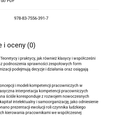
t do PDF
978-83-7556-391-7
e i oceny (0)
oretycy i praktycy, jak również klasycy i współcześni
raz podnoszenia sprawności zespołowych form
izacji podejmują decyzje i działania oraz osiągają
oncepcji i modeli kompetencji pracowniczych w
asyczna interpretacja kompetencji pracowniczych
na ściśle koresponduje z rozwojem nowoczesnych
pitał intelektualny i samoorganizację, jako odniesienie
ano prezentacji ewolucji roli czynnika ludzkiego
ch kie­rowania pracownikami we współczesnej