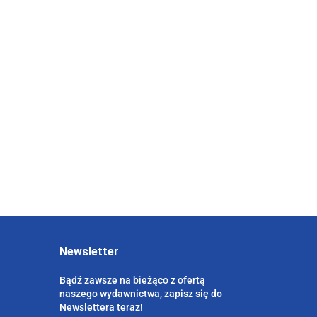
ł ludzki w mikro i
ch
Motywowanie pracowników
siębiorstwach (wyd.
zróżnicowanych
pokoleniowo (wyd. II)
108.00
81.00
Newsletter
Bądź zawsze na bieżąco z ofertą
naszego wydawnictwa, zapisz się do
Newslettera teraz!