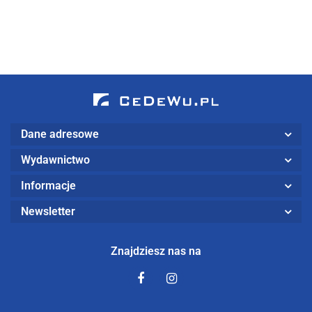
z
rozwiązania.
Management
wykorzystaniem
Podręcznik
in the
rachunku
dla
Organization
przepływów
studentów
pieniężnych
kierunku
(wyd. II)
logistyka
Dane adresowe
Wydawnictwo
Informacje
Newsletter
Znajdziesz nas na