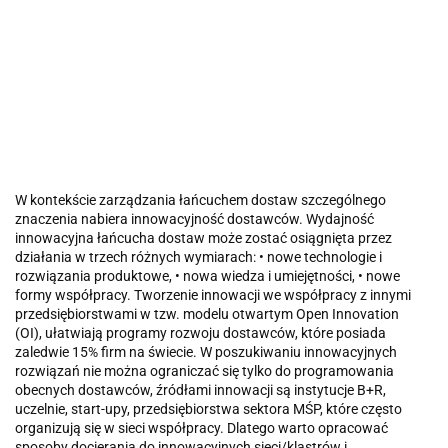
W kontekście zarządzania łańcuchem dostaw szczególnego
znaczenia nabiera innowacyjność dostawców. Wydajność
innowacyjna łańcucha dostaw może zostać osiągnięta przez
działania w trzech różnych wymiarach: • nowe technologie i
rozwiązania produktowe, • nowa wiedza i umiejętności, • nowe
formy współpracy. Tworzenie innowacji we współpracy z innymi
przedsiębiorstwami w tzw. modelu otwartym Open Innovation
(OI), ułatwiają programy rozwoju dostawców, które posiada
zaledwie 15% firm na świecie. W poszukiwaniu innowacyjnych
rozwiązań nie można ograniczać się tylko do programowania
obecnych dostawców, źródłami innowacji są instytucje B+R,
uczelnie, start-upy, przedsiębiorstwa sektora MŚP, które często
organizują się w sieci współpracy. Dlatego warto opracować
sposoby docierania do innowacyjnych sieci/klastrów i