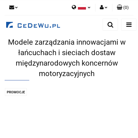
(
0
)
Polski
Zaloguj się
English
Zarejestruj się
Modele zarządzania innowacjami w
Dodaj zgłoszenie
łańcuchach i sieciach dostaw
Zgody cookies
międzynarodowych koncernów
motoryzacyjnych
PROMOCJE