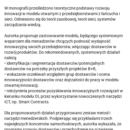
W monografii prześledzono teoretyczne podstawy rozwoju
innowacji w modelu otwartym z przedsiębiorstwami z łańcucha i
sieci. Odniesiono się do teorii zasobowej, teorii sieci, systemów
zarządzania wiedzą.
Autorka proponuje zastosowanie modelu, będącego systemowym
wsparciem dla menadżerów chcących podnosić wydajność
innowacyjną swoich przedsiębiorstw, włączając dostawców w
rozwój produktów. Do rekomendowanych, systemowych działań
należą:
• identyfikacja i segmentacja dostawców/potencjalnych
dostawców na potrzeby przyszłych projektów B+R,
• wskazanie oczekiwań względem grup dostawców i ocena
innowacyjności dostawców oraz dojrzałości do pracy w modelu
otwartej innowacji,
• reinżynieria procesów pozyskiwania innowacyjnych rozwiązań w
kierunku modelu OI, przez wykorzystanie nowoczesnych narzędzi
ICT, np. Smart Contracts.
Dla proponowanych działań przygotowano zestaw metod i
narzędzi menedżerskich. Podpierając się przykładami trzech
największych koncernów samochodowych, autorka wykazała, że
programy rozwoju dostawców i przechodzenie na rozwijanie