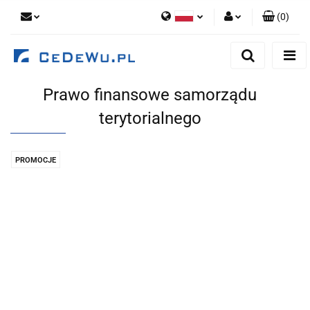
(
0
)
Polski
Zaloguj się
English
Zarejestruj się
Prawo finansowe samorządu
Dodaj zgłoszenie
terytorialnego
Zgody cookies
PROMOCJE