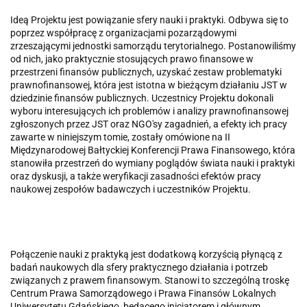
Ideą Projektu jest powiązanie sfery nauki i praktyki. Odbywa się to
poprzez współpracę z organizacjami pozarządowymi
zrzeszającymi jednostki samo­rządu terytorialnego. Postanowiliśmy
od nich, jako praktycznie stosujących prawo finansowe w
przestrzeni finansów publicznych, uzyskać zestaw pro­blematyki
prawnofinansowej, która jest istotna w bieżącym działaniu JST w
dziedzinie finansów publicznych. Uczestnicy Projektu dokonali
wyboru intere­sujących ich problemów i analizy prawnofinansowej
zgłoszonych przez JST oraz NGO'sy zagadnień, a efekty ich pracy
zawarte w niniejszym tomie, zo­stały omówione na II
Międzynarodowej Bałtyckiej Konferencji Prawa Finansowego, która
stanowiła przestrzeń do wymiany poglądów świata nauki i prak­tyki
oraz dyskusji, a także weryfikacji zasadności efektów pracy
naukowej zespołów badawczych i uczestników Projektu.
Połączenie nauki z praktyką jest dodatkową korzyścią płynącą z
badań naukowych dla sfery praktycznego działania i potrzeb
związanych z prawem fi­nansowym. Stanowi to szczególną troskę
Centrum Prawa Samorządowego i Prawa Finansów Lokalnych
Uniwersytetu Gdańskiego, będącego inicjato­rem i głównym