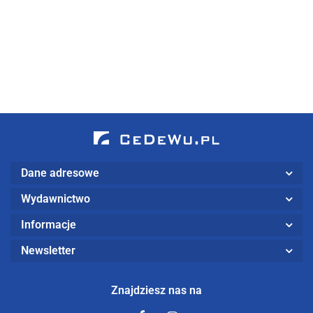
60.00
42.00
zmienione)
terenu w
45.00
gospodarowaniu 
zarządzaniu
przestrzenią
Dane adresowe
Wydawnictwo
Informacje
Newsletter
Znajdziesz nas na