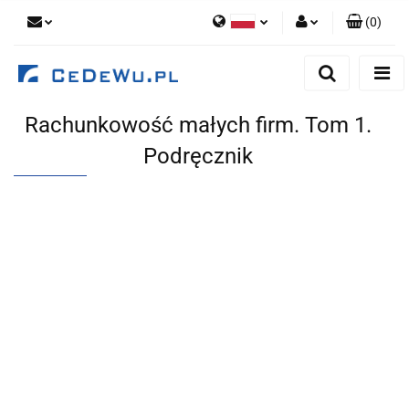
(
0
)
Polski
Zaloguj się
English
Zarejestruj się
Rachunkowość małych firm. Tom 1.
Dodaj zgłoszenie
Podręcznik
Zgody cookies