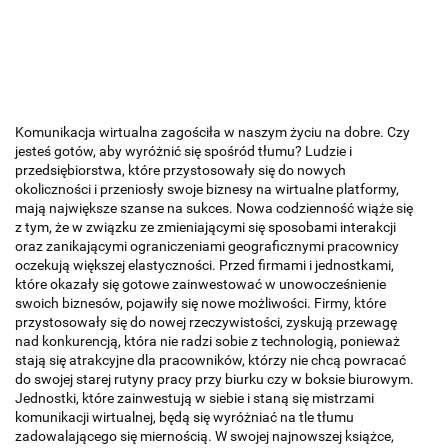
Komunikacja wirtualna zagościła w naszym życiu na dobre. Czy
jesteś gotów, aby wyróżnić się spośród tłumu? Ludzie i
przedsiębiorstwa, które przystosowały się do nowych
okoliczności i przeniosły swoje biznesy na wirtualne platformy,
mają największe szanse na sukces. Nowa codzienność wiąże się
z tym, że w związku ze zmieniającymi się sposobami interakcji
oraz zanikającymi ograniczeniami geograficznymi pracownicy
oczekują większej elastyczności. Przed firmami i jednostkami,
które okazały się gotowe zainwestować w unowocześnienie
swoich biznesów, pojawiły się nowe możliwości. Firmy, które
przystosowały się do nowej rzeczywistości, zyskują przewagę
nad konkurencją, która nie radzi sobie z technologią, ponieważ
stają się atrakcyjne dla pracowników, którzy nie chcą powracać
do swojej starej rutyny pracy przy biurku czy w boksie biurowym.
Jednostki, które zainwestują w siebie i staną się mistrzami
komunikacji wirtualnej, będą się wyróżniać na tle tłumu
zadowalającego się miernością. W swojej najnowszej książce,