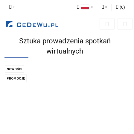
(
0
)
Polski
Zaloguj się
English
Zarejestruj się
Sztuka prowadzenia spotkań
Dodaj zgłoszenie
wirtualnych
Zgody cookies
NOWOŚCI
PROMOCJE