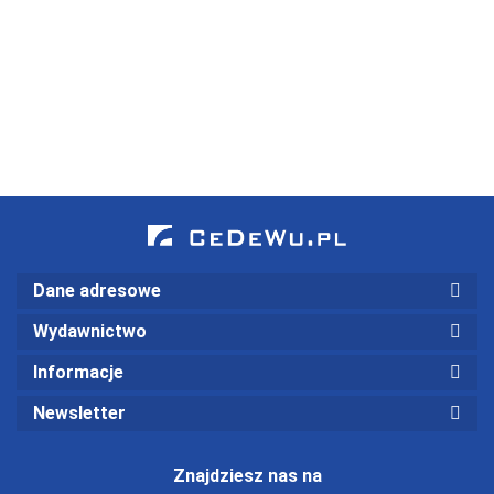
- od
kobie
kryzys zdrowia
upadków na
psychicznego i
kolana i
jak odzyskać
ciosów w
równowagę
plecy do
zaszczytów (
Dane adresowe
Wydawnictwo
Informacje
Newsletter
Znajdziesz nas na