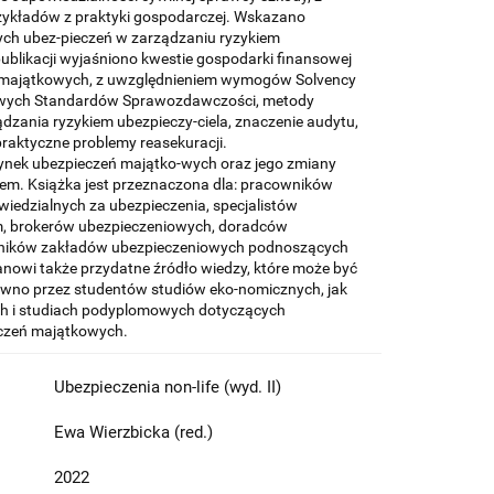
zykładów z praktyki gospodarczej. Wskazano
ch ubez-pieczeń w zarządzaniu ryzykiem
ublikacji wyjaśniono kwestie gospodarki finansowej
 majątkowych, z uwzględnieniem wymogów Solvency
owych Standardów Sprawozdawczości, metody
dzania ryzykiem ubezpieczy-ciela, znaczenie audytu,
 praktyczne problemy reasekuracji.
nek ubezpieczeń majątko-wych oraz jego zmiany
m. Książka jest przeznaczona dla: pracowników
iedzialnych za ubezpieczenia, specjalistów
m, brokerów ubezpieczeniowych, doradców
ników zakładów ubezpieczeniowych podnoszących
tanowi także przydatne źródło wiedzy, które może być
wno przez studentów studiów eko-nomicznych, jak
ch i studiach podyplomowych dotyczących
eczeń majątkowych.
Ubezpieczenia non-life (wyd. II)
Ewa Wierzbicka (red.)
2022