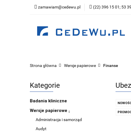
zamawiam@cedewu.pl
(22) 396 15 01; 53 3
Kategorie
Now
Wydawnictwo
Kategorie
Nowości
Zapowiedzi
Be
Strona główna
Wersje papierowe
Finanse
Kategorie
Ubezp
Badania kliniczne
NOWOŚC
Wersje papierowe
PROMOC
Administracja i samorząd
Audyt