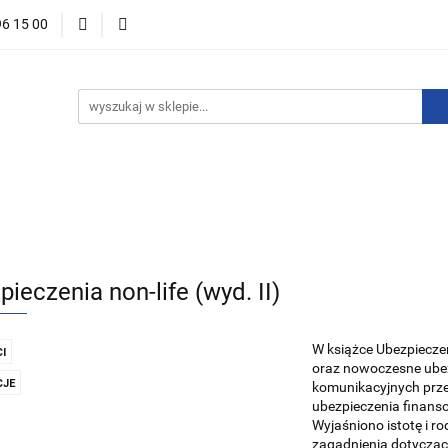
96 15 00
ości
Zapowiedzi
Bestsellery
Promocje
Okazje 
For English
Wydawnictwa
stsellery
Promocje
Okazje i zestawy
Wydawnictwo
ieczenia non-life (wyd. II)
W książce Ubezpiecze
I
oraz nowoczesne ube
JE
komunikacyjnych prze
ubezpieczenia finans
Wyjaśniono istotę i r
zagadnienia dotycząc