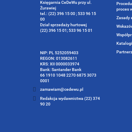
Księgarnia CeDeWu przy ul.
Procedu
Żurawiej
proces 
tel.: (22) 396 15 00 ; 533 96 15
Zasady 
00
Dział sprzedaży hurtowej
Wskazów
(22) 396 15 01; 533 96 15 01
Współpr
Katalog
Partner
NIP: PL 5252059403
REGON: 013082611
KRS: XII 0000033974
Bank: Santander Bank
66 1910 1048 2270 6875 3073
0001
zamawiam@cedewu.pl
Redakcja wydawnictwa (22) 374
90 20