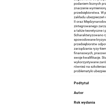
podaniem licznych pr
znaczenie wymieniony
przedsiębiorstwa. W p
zakładu ubezpieczeń
II oraz Międzynarod
zintegrowanego zarzą
a także teoretyczne i
Scharakteryzowano ry
spowodowane kryzyse
przedsiębiorstw odpow
zarządzania ryzy-kie
finansowych, pracow
swoje kwalifikacje. S
wykorzystywane zaró
również na szkolenia
problematyki ubezpi
Podtytuł
Autor
Rok wydania