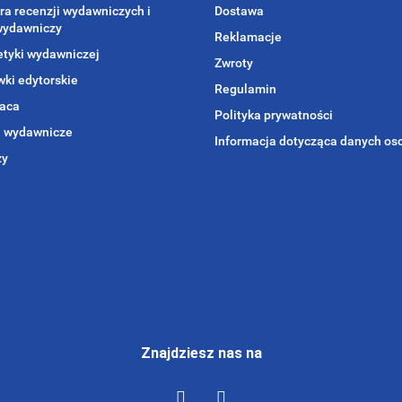
ra recenzji wydawniczych i
Dostawa
wydawniczy
Reklamacje
etyki wydawniczej
Zwroty
ki edytorskie
Regulamin
aca
Polityka prywatności
i wydawnicze
Informacja dotycząca danych o
zy
Znajdziesz nas na