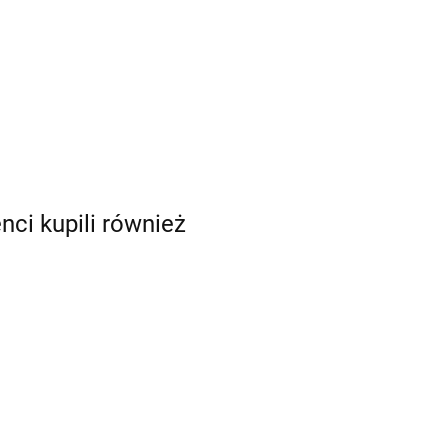
enci kupili również
Bankowość
centralna.