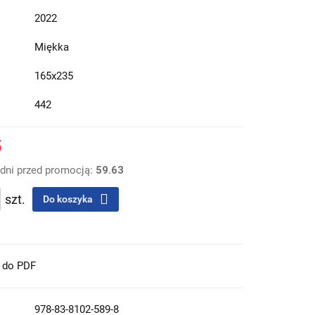
2022
Miękka
165x235
442
5
 dni przed promocją:
59.63
szt.
Do koszyka
t do PDF
978-83-8102-589-8