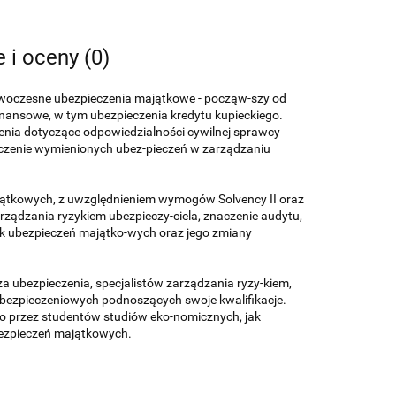
e i oceny (0)
owoczesne ubezpieczenia majątkowe - począw-szy od
inansowe, w tym ubezpieczenia kredytu kupieckiego.
ienia dotyczące odpowiedzialności cywilnej sprawcy
aczenie wymienionych ubez-pieczeń w zarządzaniu
ajątkowych, z uwzględnieniem wymogów Solvency II oraz
dzania ryzykiem ubezpieczy-ciela, znaczenie audytu,
ek ubezpieczeń majątko-wych oraz jego zmiany
a ubezpieczenia, specjalistów zarządzania ryzy-kiem,
ezpieczeniowych podnoszących swoje kwalifikacje.
o przez studentów studiów eko-nomicznych, jak
bezpieczeń majątkowych.