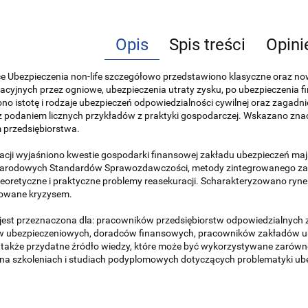
Opis
Spis treści
Opini
e Ubezpieczenia non-life szczegółowo przedstawiono klasyczne oraz n
cyjnych przez ogniowe, ubezpieczenia utraty zysku, po ubezpieczenia f
no istotę i rodzaje ubezpieczeń odpowiedzialności cywilnej oraz zagadn
z podaniem licznych przykładów z praktyki gospodarczej. Wskazano zn
 przedsiębiorstwa.
acji wyjaśniono kwestie gospodarki finansowej zakładu ubezpieczeń m
arodowych Standardów Sprawozdawczości, metody zintegrowanego zarzą
teoretyczne i praktyczne problemy reasekuracji. Scharakteryzowano ryn
wane kryzysem.
jest przeznaczona dla: pracowników przedsiębiorstw odpowiedzialnych z
w ubezpieczeniowych, doradców finansowych, pracowników zakładów ub
także przydatne źródło wiedzy, które może być wykorzystywane zarówn
 na szkoleniach i studiach podyplomowych dotyczących problematyki u