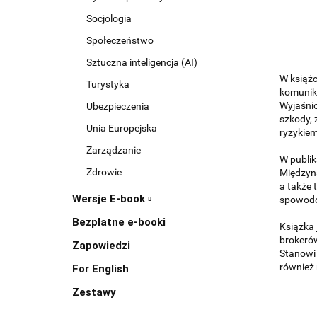
Socjologia
Społeczeństwo
Sztuczna inteligencja (AI)
W książc
Turystyka
komunika
Wyjaśnio
Ubezpieczenia
szkody, 
Unia Europejska
ryzykiem
Zarządzanie
W publik
Zdrowie
Międzyn
a także 
Wersje E-book
spowodo
Bezpłatne e-booki
Książka 
brokeró
Zapowiedzi
Stanowi 
również
For English
Zestawy