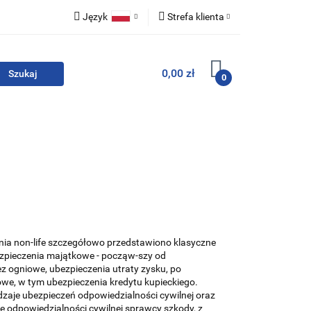
Język
Strefa klienta
i zestawy
Polski
Zaloguj się
0,00 zł
English
Zarejestruj się
0
Dodaj zgłoszenie
Zgody cookies
For English
Wydawnictwa
nia non-life szczegółowo przedstawiono klasyczne
zpieczenia majątkowe - począw-szy od
z ogniowe, ubezpieczenia utraty zysku, po
owe, w tym ubezpieczenia kredytu kupieckiego.
odzaje ubezpieczeń odpowiedzialności cywilnej oraz
e odpowiedzialności cywilnej sprawcy szkody, z