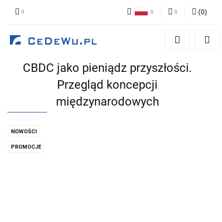
(
0
)
Polski
Zaloguj się
English
Zarejestruj się
CBDC jako pieniądz przyszłości.
Dodaj zgłoszenie
Przegląd koncepcji
Zgody cookies
międzynarodowych
NOWOŚCI
PROMOCJE