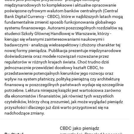
międzynarodowych to kompleksowe i aktualne opracowanie
poświęcone cyfrowym walutom banków centralnych (Central
Bank Digital Currency - CBDC), które w najbliższych latach mogą
fundamentalnie zmienić sposób funkcjonowania globalnego
systemu finansowego. Autorami poszczególnych rozdziałów są
studenci Szkoły Głównej Handlowej w Warszawie, którzy -
kierując się własnymi zainteresowaniami naukowymi i
badawczymi - analizują wieloaspektowy i złożony charakter tej
nowej formy pieniądza. Publikacja prezentuje międzynarodowe
doświadczenia oraz modele rozwiązań rozważane przez
regulatorów w różnych krajach świata. Choć trudno dziś
jednoznacznie przewidzieć docelowy kształt CBDC, to
przedstawienie potencjalnych kierunków jego rozwoju oraz
wpływ na system płatniczy, politykę pieniężną czy architekturę
finansową w poszczególnych państwach wydaje się szczególnie
potrzebne. Lektura niniejszej książki jest wartościowa zarówno
dla ekonomistów i finansistów, jak również tych wszystkich
czytelników, którzy chcą zrozumieć, jak może wyglądać pieniądz
przyszłości i dlaczego już dziś warto przygotować się na
nadchodzące zmiany.
CBDC jako pieniądz