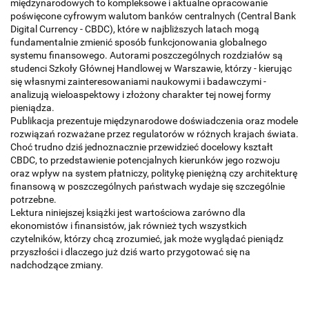
międzynarodowych to kompleksowe i aktualne opracowanie
poświęcone cyfrowym walutom banków centralnych (Central Bank
Digital Currency - CBDC), które w najbliższych latach mogą
fundamentalnie zmienić sposób funkcjonowania globalnego
systemu finansowego. Autorami poszczególnych rozdziałów są
studenci Szkoły Głównej Handlowej w Warszawie, którzy - kierując
się własnymi zainteresowaniami naukowymi i badawczymi -
analizują wieloaspektowy i złożony charakter tej nowej formy
pieniądza.
Publikacja prezentuje międzynarodowe doświadczenia oraz modele
rozwiązań rozważane przez regulatorów w różnych krajach świata.
Choć trudno dziś jednoznacznie przewidzieć docelowy kształt
CBDC, to przedstawienie potencjalnych kierunków jego rozwoju
oraz wpływ na system płatniczy, politykę pieniężną czy architekturę
finansową w poszczególnych państwach wydaje się szczególnie
potrzebne.
Lektura niniejszej książki jest wartościowa zarówno dla
ekonomistów i finansistów, jak również tych wszystkich
czytelników, którzy chcą zrozumieć, jak może wyglądać pieniądz
przyszłości i dlaczego już dziś warto przygotować się na
nadchodzące zmiany.