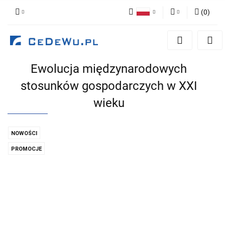
(
0
)
Polski
Zaloguj się
English
Zarejestruj się
Ewolucja międzynarodowych
Dodaj zgłoszenie
stosunków gospodarczych w XXI
Zgody cookies
wieku
NOWOŚCI
PROMOCJE