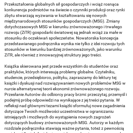
Przekształcenia globalnych sił gospodarczych i wciąż rosnąca
konkurencja podmiotów na świecie o czynniki produkcji oraz rynki
zbytu stwarzają wyzwania w kształtowaniu się nowych
międzynarodowych stosunków gospodarczych (MSG). Zmiany
dotychczasowych MSG w kierunku zrównoważonego i trwałego
rozwoju (ZiTR) gospodarki światowej są jednak wciąż za małe w
stosunku do oczekiwań społeczeństw. Nowatorska koncepcja
przedstawianego podręcznika wynika nie tylko z idei rozwoju tych
stosunków w kierunku bardziej zrównoważonych, jako warunku
ZiTR, ale również z innowacyjnej struktury jego treści.
Książka skierowana jest przede wszystkim do studentów oraz
praktyków, których interesują problemy globalne. Czytelniku,
studencie, przedsiębiorco, polityku, zapraszamy do lektury tej
książki i dyskusji nad rozwiązywaniem nowych problemów MSG w
nurcie alternatywnej teorii ekonomii zrównoważonego rozwoju.
Przesłanie Autorów do odbiorcy pracy brzmi: przeczytaj, przemyśl i
podejmij próbę odpowiedzi na wynikające z jej treści pytania. W
refleksji nad głównymi tezami książki sformułuj nowe zagadnienia
dotyczące Twoich możliwości uczestnictwa w ograniczaniu
istniejących i możliwych do wystąpienia nowych zagrożeń
dotyczących budowy zrównoważonych MSG. Autorzy w każdym
rozdziale podręcznika stawiają ważne pytania, toteż z pewnością