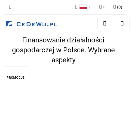
(
0
)
Polski
Zaloguj się
English
Zarejestruj się
Finansowanie działalności
Dodaj zgłoszenie
gospodarczej w Polsce. Wybrane
Zgody cookies
aspekty
PROMOCJE