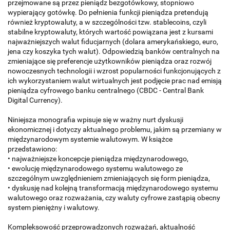
przejmowane są przez pieniądz bezgotówkowy, stopniowo
wypierający gotówkę. Do pełnienia funkcji pieniądza pretendują
również kryptowaluty, a w szczególności tzw. stablecoins, czyli
stabilne kryptowaluty, których wartość powiązana jest z kursami
najważniejszych walut fiducjarnych (dolara amerykańskiego, euro,
jena czy koszyka tych walut). Odpowiedzią banków centralnych na
zmieniające się preferencje użytkowników pieniądza oraz rozwój
nowoczesnych technologii i wzrost popularności funkcjonujących z
ich wykorzystaniem walut wirtualnych jest podjęcie prac nad emisją
pieniądza cyfrowego banku centralnego (CBDC - Central Bank
Digital Currency).
Niniejsza monografia wpisuje się w ważny nurt dyskusji
ekonomicznej i dotyczy aktualnego problemu, jakim są przemiany w
międzynarodowym systemie walutowym. W książce
przedstawiono:
• najważniejsze koncepcje pieniądza międzynarodowego,
• ewolucję międzynarodowego systemu walutowego ze
szczególnym uwzględnieniem zmieniających się form pieniądza,
• dyskusję nad kolejną transformacją międzynarodowego systemu
walutowego oraz rozważania, czy waluty cyfrowe zastąpią obecny
system pieniężny i walutowy.
Kompleksowość przeprowadzonych rozważań, aktualność