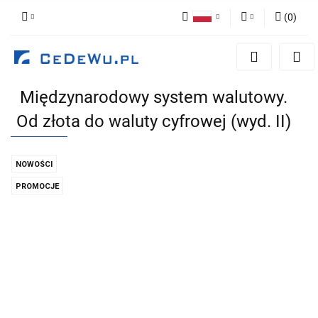
(
0
)
Polski
Zaloguj się
English
Zarejestruj się
Międzynarodowy system walutowy.
Dodaj zgłoszenie
Od złota do waluty cyfrowej (wyd. II)
Zgody cookies
NOWOŚCI
PROMOCJE