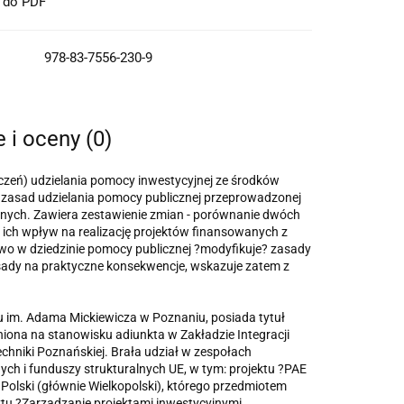
t do PDF
978-83-7556-230-9
e i oceny (0)
czeń) udzielania pomocy inwestycyjnej ze środków
mę zasad udzielania pomocy publicznej przeprowadzonej
ralnych. Zawiera zestawienie zmian - porównanie dwóch
 ich wpływ na realizację projektów finansowanych z
wo w dziedzinie pomocy publicznej ?modyfikuje? zasady
sady na praktyczne konsekwencje, wskazuje zatem z
u im. Adama Mickiewicza w Poznaniu, posiada tytuł
iona na stanowisku adiunkta w Zakładzie Integracji
chniki Poznańskiej. Brała udział w zespołach
ch i funduszy strukturalnych UE, w tym: projektu ?PAE
 Polski (głównie Wielkopolski), którego przedmiotem
ktu ?Za­rządzanie projektami inwestycyjnymi