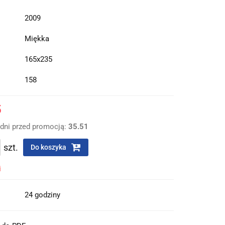
2009
Miękka
165x235
158
5
 dni przed promocją:
35.51
szt.
Do koszyka
i
24 godziny