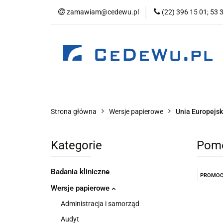
zamawiam@cedewu.pl
(22) 396 15 01; 53 
Kategorie
No
Wydawnictwo
Kategorie
Nowości
Zapowiedzi
B
Strona główna
Wersje papierowe
Unia Europejs
Kategorie
Pomo
Badania kliniczne
PROMOC
Wersje papierowe
Administracja i samorząd
Audyt