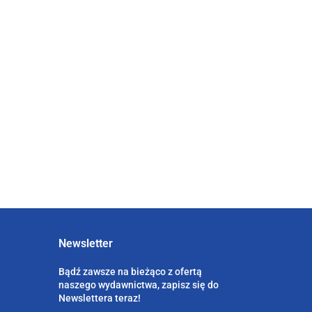
Przymusowa
restrukturyzacja
a
banków w Unii
kiej
65.00
Europejskiej
d.
48.75
Inteligentne specjalizacje a
budowa innowacyjnych
regionów w warunkach
62.00
europejskich (wyd. II)
46.50
Newsletter
Bądź zawsze na bieżąco z ofertą
naszego wydawnictwa, zapisz się do
Newslettera teraz!