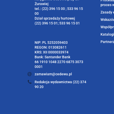
Procedu
Żurawiej
proces 
tel.: (22) 396 15 00 ; 533 96 15
Zasady 
00
Dział sprzedaży hurtowej
Wskazów
(22) 396 15 01; 533 96 15 01
Współpr
Katalog
Partner
NIP: PL 5252059403
REGON: 013082611
KRS: XII 0000033974
Bank: Santander Bank
66 1910 1048 2270 6875 3073
0001
zamawiam@cedewu.pl
Redakcja wydawnictwa (22) 374
90 20