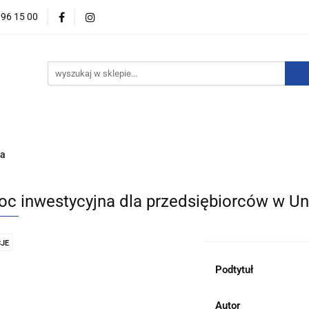
396 15 00
wości
Zapowiedzi
Bestsellery
Promocje
Okazje
For English
Wydawnictwa
estsellery
Promocje
Okazje i zestawy
Wydawnictw
ka
c inwestycyjna dla przedsiębiorców w Uni
JE
Podtytuł
Autor