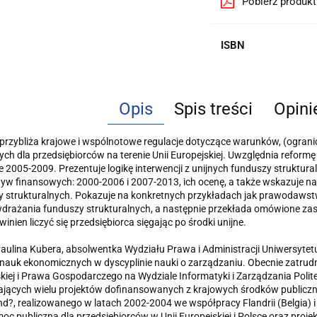
Pobierz produk
ISBN
Opis
Spis treści
Opini
przybliża krajowe i wspólnotowe regulacje dotyczące warunków, (ograni
ych dla przedsiębiorców na terenie Unii Europejskiej. Uwzględnia refor
e 2005-2009. Prezentu­je logikę interwencji z unijnych funduszy struktu
yw finansowych: 2000-2006 i 2007-2013, ich ocenę, a także wskazuje na
 strukturalnych. Pokazuje na konkretnych przykła­dach jak prawodawst
drażania funduszy strukturalnych, a następnie przekłada omó­wione za
inien liczyć się przedsiębiorca sięgając po środki unijne.
aulina Kubera, absolwentka Wydziału Prawa i Administracji Uniwersytet
nauk ekono­micznych w dyscyplinie nauki o zarządzaniu. Obecnie zatrudn
kiej i Prawa Gospodarczego na Wydziale Informatyki i Zarządzania Polite
jących wielu projektów dofinansowanych z krajo­wych środków publiczny
d?, realizowanego w latach 2002-2004 we współpracy Flan­drii (Belgia) i
oc publiczna dla przedsiębiorców w Unii Europejskiej i Polsce oraz proje