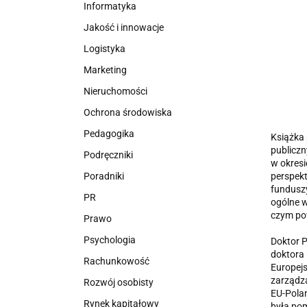
Informatyka
Jakość i innowacje
Logistyka
Marketing
Nieruchomości
Ochrona środowiska
Pedagogika
Książka 
publiczn
Podręczniki
w okresi
Poradniki
perspekt
funduszy
PR
ogólne w
czym pow
Prawo
Psychologia
Doktor P
doktora 
Rachunkowość
Europejs
zarządza
Rozwój osobisty
EU-Polan
Rynek kapitałowy
była pom