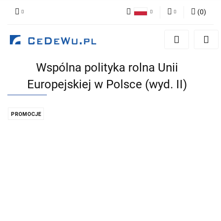
(
0
)
Polski
Zaloguj się
English
Zarejestruj się
Wspólna polityka rolna Unii
Dodaj zgłoszenie
Europejskiej w Polsce (wyd. II)
Zgody cookies
PROMOCJE