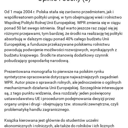
Od 1 maja 2004 r. Polska stała się zarówno przedmiotem, jak i
współkreatorem polityki unijnej, w tym obejmującej wieś i rolnictwo
Wspólnej Polityki Rolnej Unii Europejskiej. WPR zmienia się w ciągu
ponad 50 lat swego istnienia. Stąd warto jeszcze raz zająć się jej
różnymi przejawami, tym bardziej, że środki na realizację tej polityki
absorbują w dalszym ciągu ponad 40% całego budżetu Unii
Europejskiej, a fundusze przekazywane polskiemu rolnictwu
powodują podwojenie możliwości rozwojowych, wynikających z
budżetu krajowego. Środki te stanowią dodatkowy czynnik
pobudzający gospodarkę narodową.
Prezentowana monografia to pierwsze na polskim rynku
syntetyczne opracowanie dotyczące najważniejszych zagadnień
WPR. Autor pisze o sprawach rolnych, ale jednocześnie o ogólnych
mechanizmach działania Unii Europejskiej. Szczególnie interesujące
są, z tego punktu widzenia, dwa rozdziały: jeden poświęcony
ustawodawstwu UE i procedurom podejmowania decyzji przez
organy unijne i drugi - obejmujący tzw. stosunki zewnętrzne, czyli
problematykę handlu zagranicznego.
Książka kierowana jest głównie do studentów uczelni
ekonomicznych i rolniczych, ale także do rolników i ich licznych