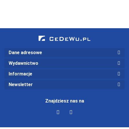
Polsce -
finansów i
OSTATNI EGZ. -
rachunkowości.
STAN
Teoria,
MAGAZYNOWY
przykłady,
zadania i
rozwiązania
Dane adresowe
Wydawnictwo
Informacje
Newsletter
Znajdziesz nas na