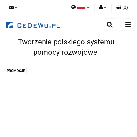
(
0
)
Polski
Zaloguj się
English
Zarejestruj się
Tworzenie polskiego systemu
Dodaj zgłoszenie
pomocy rozwojowej
Zgody cookies
PROMOCJE