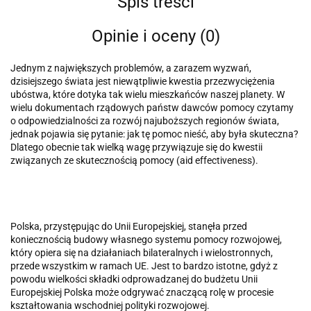
Spis treści
Opinie i oceny (0)
Jednym z największych problemów, a zarazem wyzwań,
dzisiejszego świata jest niewątpliwie kwestia przezwyciężenia
ubóstwa, które dotyka tak wielu mieszkańców naszej planety. W
wielu dokumentach rządowych państw dawców pomocy czytamy
o odpowiedzialności za rozwój najuboż­szych regionów świata,
jednak pojawia się pytanie: jak tę pomoc nieść, aby była skuteczna?
Dlatego obecnie tak wielką wagę przywiązuje się do kwestii
związanych ze skutecznością pomocy (aid effectiveness).
Polska, przystępując do Unii Europejskiej, stanęła przed
koniecznością budowy własnego systemu pomocy rozwojowej,
który opiera się na dzia­łaniach bilateralnych i wielostronnych,
przede wszystkim w ramach UE. Jest to bardzo istotne, gdyż z
powodu wielkości składki odprowadzanej do budżetu Unii
Europejskiej Polska może odgrywać znaczącą rolę w procesie
kształtowania wschodniej polityki rozwojowej.