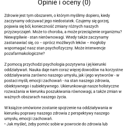
Opinie i oceny (0)
Zdrowie jest tym obszarem, o którym myślimy dopiero, kiedy
zaczynamy odczuwać jego niedostatek. Czujemy się gorzej,
pojawia się ból, konieczność zmiany różnych naszych
przyzwyczajeń. Może to choroba, a może przeciążenie organizmu?
Niewątpliwie - stan nierównowagi. Wtedy także zaczynamy
zastanawiać się, co − oprócz możliwych leków − mogłoby
wspomagać nasz stan psychofizyczny. Może interwencje
pozafarmakologiczne?
Z pomocą przychodzi psychologia pozytywna i jej kierunki
oddziaływań. Nauka daje nam coraz więcej dowodów na korzystne
oddziaływania zarówno naszego umysłu, jak i jego wytworów - w
postaci myśli, emocji i zachowań - na stan naszego zdrowia,
obiektywnego i subiektywnego. Ukierunkowuje nasze holistyczne
rozważania w kierunku poszukiwania równowagi, a także zmian w
ważnych obszarach naszego życia.
W książce omówione zostanie spojrzenie na oddziaływania w
kierunku poprawy naszego zdrowia z perspektywy naszego
umysłu, emocji i zachowań.
• Jak myśleć, żeby pomóc sobie w powrocie do zdrowia lub