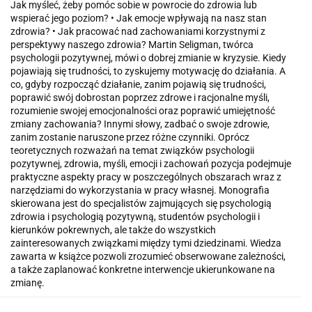
Jak myśleć, żeby pomóc sobie w powrocie do zdrowia lub
wspierać jego poziom? • Jak emocje wpływają na nasz stan
zdrowia? • Jak pracować nad zachowaniami korzystnymi z
perspektywy naszego zdrowia? Martin Seligman, twórca
psychologii pozytywnej, mówi o dobrej zmianie w kryzysie. Kiedy
pojawiają się trudności, to zyskujemy motywację do działania. A
co, gdyby rozpocząć działanie, zanim pojawią się trudności,
poprawić swój dobrostan poprzez zdrowe i racjonalne myśli,
rozumienie swojej emocjonalności oraz poprawić umiejętność
zmiany zachowania? Innymi słowy, zadbać o swoje zdrowie,
zanim zostanie naruszone przez różne czynniki. Oprócz
teoretycznych rozważań na temat związków psychologii
pozytywnej, zdrowia, myśli, emocji i zachowań pozycja podejmuje
praktyczne aspekty pracy w poszczególnych obszarach wraz z
narzędziami do wykorzystania w pracy własnej. Monografia
skierowana jest do specjalistów zajmujących się psychologią
zdrowia i psychologią pozytywną, studentów psychologii i
kierunków pokrewnych, ale także do wszystkich
zainteresowanych związkami między tymi dziedzinami. Wiedza
zawarta w książce pozwoli zrozumieć obserwowane zależności,
a także zaplanować konkretne interwencje ukierunkowane na
zmianę.