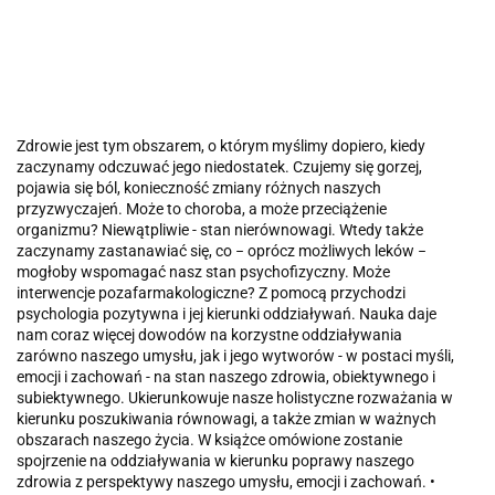
Zdrowie jest tym obszarem, o którym myślimy dopiero, kiedy
zaczynamy odczuwać jego niedostatek. Czujemy się gorzej,
pojawia się ból, konieczność zmiany różnych naszych
przyzwyczajeń. Może to choroba, a może przeciążenie
organizmu? Niewątpliwie - stan nierównowagi. Wtedy także
zaczynamy zastanawiać się, co − oprócz możliwych leków −
mogłoby wspomagać nasz stan psychofizyczny. Może
interwencje pozafarmakologiczne? Z pomocą przychodzi
psychologia pozytywna i jej kierunki oddziaływań. Nauka daje
nam coraz więcej dowodów na korzystne oddziaływania
zarówno naszego umysłu, jak i jego wytworów - w postaci myśli,
emocji i zachowań - na stan naszego zdrowia, obiektywnego i
subiektywnego. Ukierunkowuje nasze holistyczne rozważania w
kierunku poszukiwania równowagi, a także zmian w ważnych
obszarach naszego życia. W książce omówione zostanie
spojrzenie na oddziaływania w kierunku poprawy naszego
zdrowia z perspektywy naszego umysłu, emocji i zachowań. •