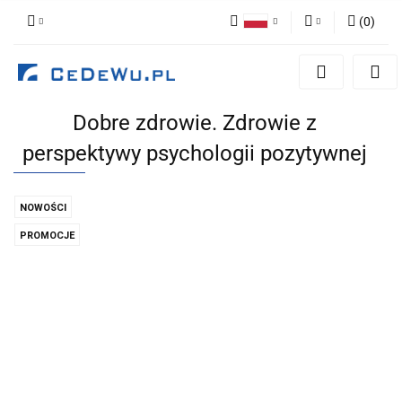
(
0
)
Polski
Zaloguj się
English
Zarejestruj się
Dobre zdrowie. Zdrowie z
Dodaj zgłoszenie
perspektywy psychologii pozytywnej
Zgody cookies
NOWOŚCI
PROMOCJE