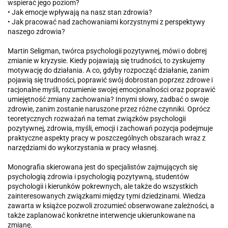
wspierać jego poziom?
• Jak emocje wpływają na nasz stan zdrowia?
• Jak pracować nad zachowaniami korzystnymi z perspektywy
naszego zdrowia?
Martin Seligman, twórca psychologii pozytywnej, mówi o dobrej
zmianie w kryzysie. Kiedy pojawiają się trudności, to zyskujemy
motywację do działania. A co, gdyby rozpocząć działanie, zanim
pojawią się trudności, poprawić swój dobrostan poprzez zdrowe i
racjonalne myśli, rozumienie swojej emocjonalności oraz poprawić
umiejętność zmiany zachowania? Innymi słowy, zadbać o swoje
zdrowie, zanim zostanie naruszone przez różne czynniki. Oprócz
teoretycznych rozważań na temat związków psychologii
pozytywnej, zdrowia, myśli, emocji i zachowań pozycja podejmuje
praktyczne aspekty pracy w poszczególnych obszarach wraz z
narzędziami do wykorzystania w pracy własnej.
Monografia skierowana jest do specjalistów zajmujących się
psychologią zdrowia i psychologią pozytywną, studentów
psychologii i kierunków pokrewnych, ale także do wszystkich
zainteresowanych związkami między tymi dziedzinami. Wiedza
zawarta w książce pozwoli zrozumieć obserwowane zależności, a
także zaplanować konkretne interwencje ukierunkowane na
zmianę.