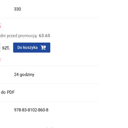
330
5
 dni przed promocją:
63.65
szt.
Do koszyka
i
24 godziny
t do PDF
978-83-8102-860-8