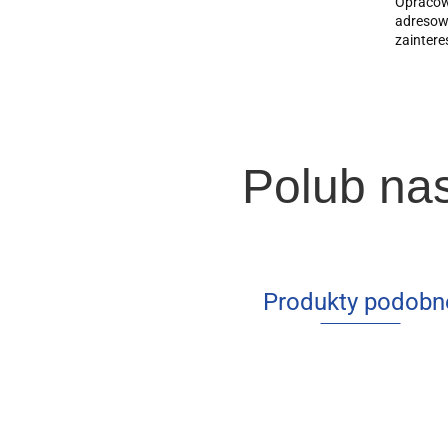
Opracow
adresowa
zaintere
Polub na
Produkty podobn