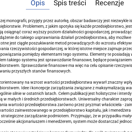
Opis
Spis treści
Recenzje
szej monografii, przyjęty przez autorkę, obszar badawczy jest niezwykle 
iębiorstwie. Problemem, z jakim spotyka się każde przedsiębiorstwo, jest
ą osiągnąć coraz wyższy poziom działalności gospodarczej, prowadząc
dążenie do takiego usprawniania działań przedsiębiorstwa, aby możliwe
stotne jest ciągłe poszukiwanie metod prowadzących do wzrostu efektyw
nia rzeczywistości gospodarczej, w której istotne miejsce zajmuje prze
 powiązania pomiędzy elementami tego systemu. Elementy te posiadają w
dem takiego systemu jest sprawozdanie finansowe, będące powiązaniem
biorstwem. Sprawozdanie finansowe ma więc na celu opisanie rzeczywis
owaniu przyszłych stanów finansowych.
orientowany na wzrost wartości przedsiębiorstwa wywarł znaczny wpły
biorstwem. Idee i koncepcje zarządzania związane z maksymalizacją wart
ególnie silnie w ostatnich latach. Celem publikacji jest holistyczne i in
ą w małych i średnich przedsiębiorstwach. Uniwersalny charakter zap
ia wartości przedsiębiorstwa zarówno przez pryzmat właściciela - za
artości zainwestowanego w przedsiębiorstwo kapitału, jak i menedżer
i strategiczne zarządzanie podmiotem. Przyjmując, że w przypadku małyc
nocześnie akcjonariuszem i menedżerem, system może dostarczać jednocz