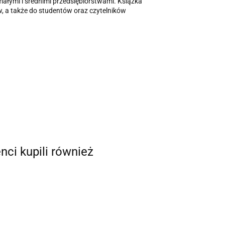
łymi i średnimi przedsiębiorstwami. Książka
w, a także do studentów oraz czytelników
enci kupili również