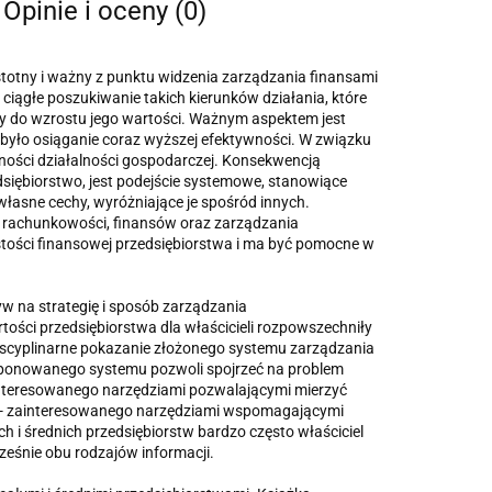
Opinie i oceny (0)
istotny i ważny z punktu widzenia zarządzania finansami
 ciągłe poszukiwanie takich kierunków działania, które
y do wzrostu jego wartości. Ważnym aspektem jest
 było osiąganie coraz wyższej efektywności. W związku
ności działalności gospodarczej. Konsekwencją
dsiębiorstwo, jest podejście systemowe, stanowiące
łasne cechy, wyróżniające je spośród innych.
 rachunkowości, finansów oraz zarządzania
tości finansowej przedsiębiorstwa i ma być pomocne w
w na strategię i sposób zarządzania
ości przedsiębiorstwa dla właścicieli rozpowszechniły
terdyscyplinarne pokazanie złożonego systemu zarządzania
roponowanego systemu pozwoli spojrzeć na problem
interesowanego narzędziami pozwalającymi mierzyć
a - zainteresowanego narzędziami wspomagającymi
h i średnich przedsiębiorstw bardzo często właściciel
eśnie obu rodzajów informacji.