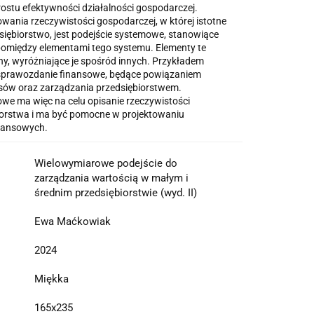
stu efektywności działalności gospodarczej.
ania rzeczywistości gospodarczej, w której istotne
siębiorstwo, jest podejście systemowe, stanowiące
pomiędzy elementami tego systemu. Elementy te
y, wyróżniające je spośród innych. Przykładem
 sprawozdanie finansowe, będące powiązaniem
sów oraz zarządzania przedsiębiorstwem.
we ma więc na celu opisanie rzeczywistości
iorstwa i ma być pomocne w projektowaniu
inansowych.
Wielowymiarowe podejście do
zarządzania wartością w małym i
średnim przedsiębiorstwie (wyd. II)
Ewa Maćkowiak
2024
Miękka
165x235