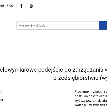
396 15 00
wości
Zapowiedzi
Bestsellery
Promocje
Okazje
For English
Wydawnictwa
estsellery
Promocje
Okazje i zestawy
Wydawnictw
elowymiarowe podejście do zarządzania 
przedsiębiorstwie (wy
Problemem, z jakim sp
I
poszukiwanie takich k
JE
wyższy poziom działa
wartości. W związku z