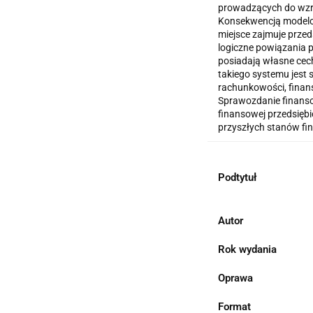
prowadzących do wzro
Konsekwencją modelow
miejsce zajmuje przed
logiczne powiązania 
posiadają własne cech
takiego systemu jest
rachunkowości, finan
Sprawozdanie finanso
finansowej przedsięb
przyszłych stanów f
Podtytuł
Autor
Rok wydania
Oprawa
Format