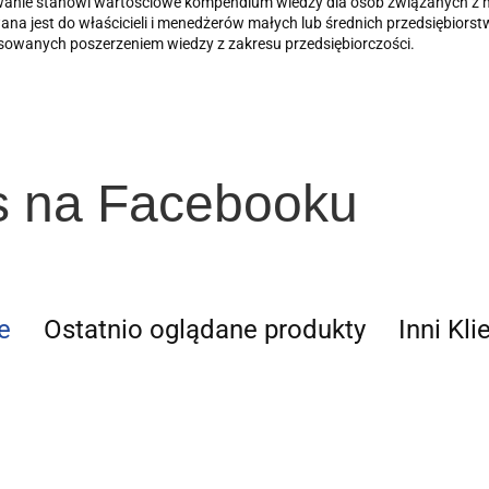
anie stanowi wartościowe kompendium wiedzy dla osób związanych z ma
na jest do właścicieli i menedżerów małych lub średnich przedsiębiorst
sowanych poszerzeniem wiedzy z zakresu przedsiębiorczości.
s na Facebooku
e
Ostatnio oglądane produkty
Inni Kli