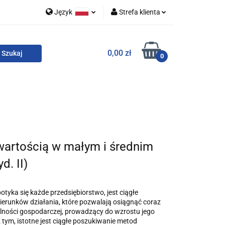
Język
Strefa klienta
 i zestawy
Polski
Zaloguj się
0,00 zł
English
Zarejestruj się
0
Dodaj zgłoszenie
Zgody cookies
o
For English
Wydawnictwa
wartością w małym i średnim
d. II)
otyka się każde przedsiębiorstwo, jest ciągłe
ierunków działania, które pozwalają osiągnąć coraz
lności gospodarczej, prowadzący do wzrostu jego
 tym, istotne jest ciągłe poszukiwanie metod