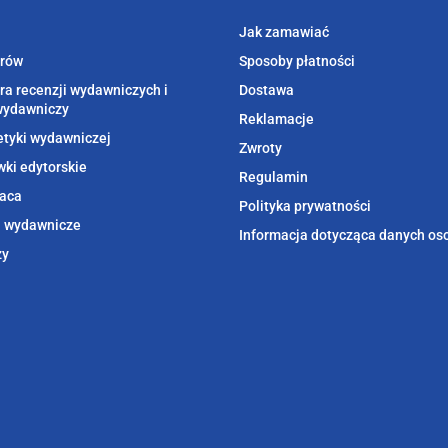
Jak zamawiać
orów
Sposoby płatności
ra recenzji wydawniczych i
Dostawa
wydawniczy
Reklamacje
etyki wydawniczej
Zwroty
ki edytorskie
Regulamin
aca
Polityka prywatności
i wydawnicze
Informacja dotycząca danych o
zy