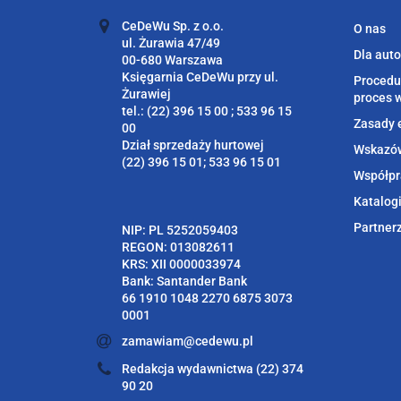
CeDeWu Sp. z o.o.
O nas
ul. Żurawia 47/49
Dla aut
00-680 Warszawa
Księgarnia CeDeWu przy ul.
Procedu
Żurawiej
proces 
tel.: (22) 396 15 00 ; 533 96 15
Zasady 
00
Dział sprzedaży hurtowej
Wskazów
(22) 396 15 01; 533 96 15 01
Współpr
Katalog
Partner
NIP: PL 5252059403
REGON: 013082611
KRS: XII 0000033974
Bank: Santander Bank
66 1910 1048 2270 6875 3073
0001
zamawiam@cedewu.pl
Redakcja wydawnictwa (22) 374
90 20