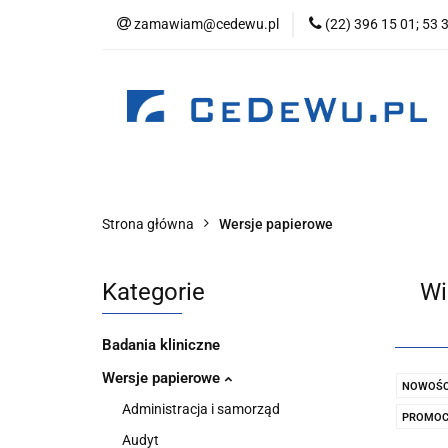
zamawiam@cedewu.pl
(22) 396 15 01; 53 
Kategorie
No
Wydawnictwo
Kategorie
Nowości
Zapowiedzi
B
Strona główna
Wersje papierowe
Kategorie
Wi
Badania kliniczne
Wersje papierowe
NOWOŚC
Administracja i samorząd
PROMOC
Audyt