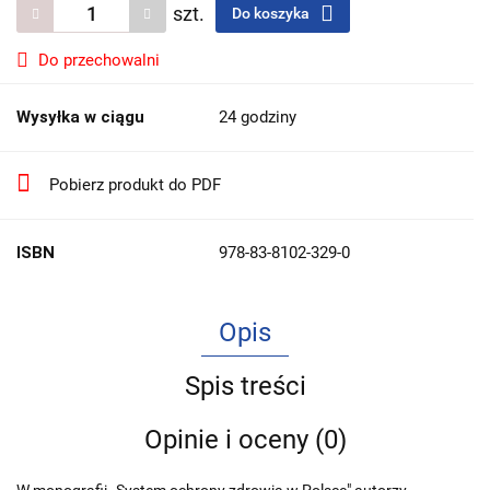
szt.
Do koszyka
Do przechowalni
Wysyłka w ciągu
24 godziny
Pobierz produkt do PDF
ISBN
978-83-8102-329-0
Opis
Spis treści
Opinie i oceny (0)
W monografii „System ochrony zdrowia w Polsce" autorzy