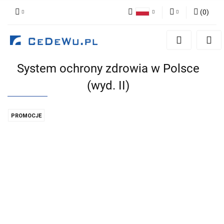
(
0
)
Polski
Zaloguj się
English
Zarejestruj się
System ochrony zdrowia w Polsce
Dodaj zgłoszenie
(wyd. II)
Zgody cookies
PROMOCJE