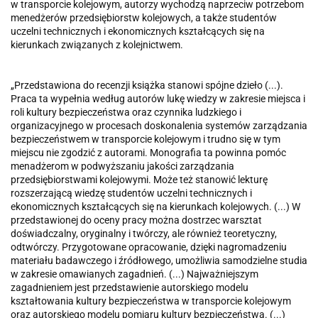
w transporcie kolejowym, autorzy wychodzą naprzeciw potrzebom
menedżerów przedsiębiorstw kolejowych, a także studentów
uczelni technicznych i ekonomicznych kształcących się na
kierunkach związanych z kolejnictwem.
„Przedstawiona do recenzji książka stanowi spójne dzieło (...).
Praca ta wypełnia według autorów lukę wiedzy w zakresie miejsca i
roli kultury bezpieczeństwa oraz czynnika ludzkiego i
organizacyjnego w procesach doskonalenia systemów zarządzania
bezpieczeństwem w transporcie kolejowym i trudno się w tym
miejscu nie zgodzić z autorami. Monografia ta powinna pomóc
menadżerom w podwyższaniu jakości zarządzania
przedsiębiorstwami kolejowymi. Może też stanowić lekturę
rozszerzającą wiedzę studentów uczelni technicznych i
ekonomicznych kształcących się na kierunkach kolejowych. (...) W
przedstawionej do oceny pracy można dostrzec warsztat
doświadczalny, oryginalny i twórczy, ale również teoretyczny,
odtwórczy. Przygotowane opracowanie, dzięki nagromadzeniu
materiału badawczego i źródłowego, umożliwia samodzielne studia
w zakresie omawianych zagadnień. (...) Najważniejszym
zagadnieniem jest przedstawienie autorskiego modelu
kształtowania kultury bezpieczeństwa w transporcie kolejowym
oraz autorskiego modelu pomiaru kultury bezpieczeństwa. (...)