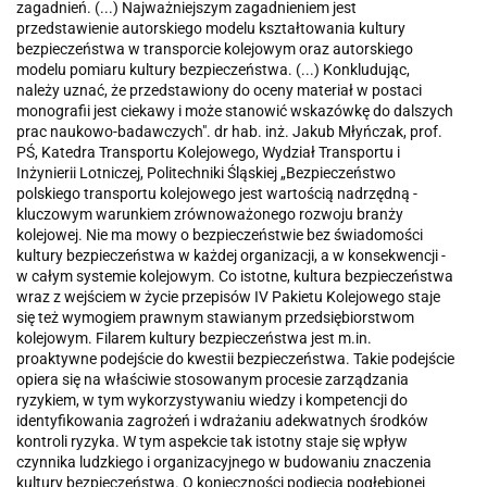
zagadnień. (...) Najważniejszym zagadnieniem jest
przedstawienie autorskiego modelu kształtowania kultury
bezpieczeństwa w transporcie kolejowym oraz autorskiego
modelu pomiaru kultury bezpieczeństwa. (...) Konkludując,
należy uznać, że przedstawiony do oceny materiał w postaci
monografii jest ciekawy i może stanowić wskazówkę do dalszych
prac naukowo-badawczych". dr hab. inż. Jakub Młyńczak, prof.
PŚ, Katedra Transportu Kolejowego, Wydział Transportu i
Inżynierii Lotniczej, Politechniki Śląskiej „Bezpieczeństwo
polskiego transportu kolejowego jest wartością nadrzędną -
kluczowym warunkiem zrównoważonego rozwoju branży
kolejowej. Nie ma mowy o bezpieczeństwie bez świadomości
kultury bezpieczeństwa w każdej organizacji, a w konsekwencji -
w całym systemie kolejowym. Co istotne, kultura bezpieczeństwa
wraz z wejściem w życie przepisów IV Pakietu Kolejowego staje
się też wymogiem prawnym stawianym przedsiębiorstwom
kolejowym. Filarem kultury bezpieczeństwa jest m.in.
proaktywne podejście do kwestii bezpieczeństwa. Takie podejście
opiera się na właściwie stosowanym procesie zarządzania
ryzykiem, w tym wykorzystywaniu wiedzy i kompetencji do
identyfikowania zagrożeń i wdrażaniu adekwatnych środków
kontroli ryzyka. W tym aspekcie tak istotny staje się wpływ
czynnika ludzkiego i organizacyjnego w budowaniu znaczenia
kultury bezpieczeństwa. O konieczności podjęcia pogłębionej