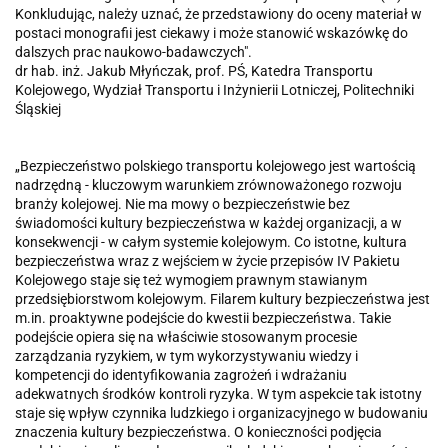
Konkludując, należy uznać, że przedstawiony do oceny materiał w
postaci monografii jest ciekawy i może stanowić wskazówkę do
dalszych prac naukowo-badawczych".
dr hab. inż. Jakub Młyńczak, prof. PŚ, Katedra Transportu
Kolejowego, Wydział Transportu i Inżynierii Lotniczej, Politechniki
Śląskiej
„Bezpieczeństwo polskiego transportu kolejowego jest wartością
nadrzędną - kluczowym warunkiem zrównoważonego rozwoju
branży kolejowej. Nie ma mowy o bezpieczeństwie bez
świadomości kultury bezpieczeństwa w każdej organizacji, a w
konsekwencji - w całym systemie kolejowym. Co istotne, kultura
bezpieczeństwa wraz z wejściem w życie przepisów IV Pakietu
Kolejowego staje się też wymogiem prawnym stawianym
przedsiębiorstwom kolejowym. Filarem kultury bezpieczeństwa jest
m.in. proaktywne podejście do kwestii bezpieczeństwa. Takie
podejście opiera się na właściwie stosowanym procesie
zarządzania ryzykiem, w tym wykorzystywaniu wiedzy i
kompetencji do identyfikowania zagrożeń i wdrażaniu
adekwatnych środków kontroli ryzyka. W tym aspekcie tak istotny
staje się wpływ czynnika ludzkiego i organizacyjnego w budowaniu
znaczenia kultury bezpieczeństwa. O konieczności podjęcia