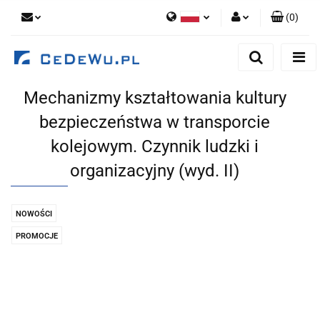
(
0
)
Polski
Zaloguj się
English
Zarejestruj się
Mechanizmy kształtowania kultury
Dodaj zgłoszenie
bezpieczeństwa w transporcie
Zgody cookies
kolejowym. Czynnik ludzki i
organizacyjny (wyd. II)
NOWOŚCI
PROMOCJE