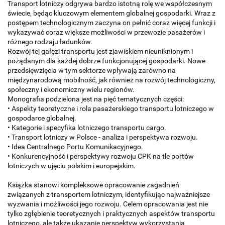
Transport lotniczy odgrywa bardzo istotną rolę we współczesnym
świecie, będąc kluczowym elementem globalnej gospodarki. Wraz z
postępem technologicznym zaczyna on pełnić coraz więcej funkcji i
wykazywać coraz większe możliwości w przewozie pasażerów i
różnego rodzaju ładunków.
Rozwój tej gałęzi transportu jest zjawiskiem nieuniknionym i
pożądanym dla każdej dobrze funkcjonującej gospodarki. Nowe
przedsięwzięcia w tym sektorze wpływają zarówno na
międzynarodową mobilność, jak również na rozwój technologiczny,
społeczny i ekonomiczny wielu regionów.
Monografia podzielona jest na pięć tematycznych części:
• Aspekty teoretyczne i rola pasażerskiego transportu lotniczego w
gospodarce globalnej.
• Kategorie i specyfika lotniczego transportu cargo.
• Transport lotniczy w Polsce - analiza i perspektywa rozwoju.
• Idea Centralnego Portu Komunikacyjnego.
• Konkurencyjność i perspektywy rozwoju CPK na tle portów
lotniczych w ujęciu polskim i europejskim.
Książka stanowi kompleksowe opracowanie zagadnień
związanych z transportem lotniczym, identyfikując najważniejsze
wyzwania i możliwości jego rozwoju. Celem opracowania jest nie
tylko zgłębienie teoretycznych i praktycznych aspektów transportu
lotniczego, ale także ukazanie perspektyw wykorzystania