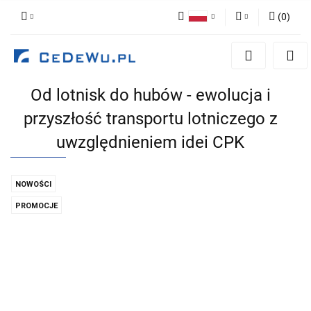
(
0
)
Polski
Zaloguj się
English
Zarejestruj się
Od lotnisk do hubów - ewolucja i
Dodaj zgłoszenie
przyszłość transportu lotniczego z
Zgody cookies
uwzględnieniem idei CPK
NOWOŚCI
PROMOCJE