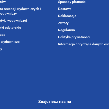
orów
Sposoby płatności
ra recenzji wydawniczych i
Dostawa
wydawniczy
Reklamacje
etyki wydawniczej
Zwroty
ki edytorskie
Regulamin
aca
Polityka prywatności
i wydawnicze
Informacja dotycząca danych o
zy
Znajdziesz nas na