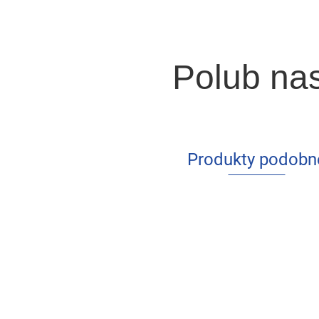
Polub na
Produkty podobn
Ekono