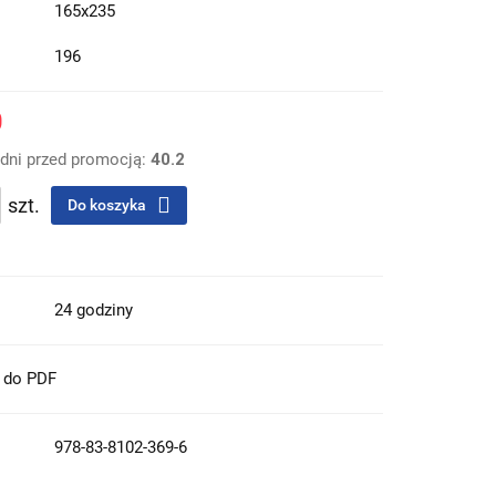
165x235
196
0
 dni przed promocją:
40.2
szt.
Do koszyka
24 godziny
t do PDF
978-83-8102-369-6