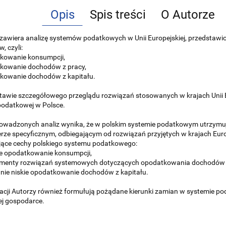
Opis
Spis treści
O Autorze
zawiera analizę systemów podatkowych w Unii Europejskiej, przedstawio
, czyli:
tkowanie konsumpcji,
tkowanie dochodów z pracy,
tkowanie dochodów z kapitału.
awie szczegółowego przeglądu rozwiązań stosowanych w krajach Unii Eu
 podatkowej w Polsce.
owadzonych analiz wynika, że w polskim systemie podatkowym utrzymują s
rze specyficznym, odbiegającym od rozwiązań przyjętych w krajach Eur
jące cechy polskiego systemu podatkowego:
ie opodatkowanie konsumpcji,
menty rozwiązań systemowych dotyczących opodatkowania dochodów z
wnie niskie opodatkowanie dochodów z kapitału.
acji Autorzy również formułują pożądane kierunki zamian w systemie 
ej gospodarce.