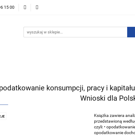
96 15 00
ości
Zapowiedzi
Bestsellery
Promocje
Okazje 
For English
Wydawnictwa
stsellery
Promocje
Okazje i zestawy
Wydawnictwo
podatkowanie konsumpcji, pracy i kapitału 
Wnioski dla Pols
Książka zawiera anal
JE
przedstawioną według
czyli: • opodatkowani
opodatkowanie docho