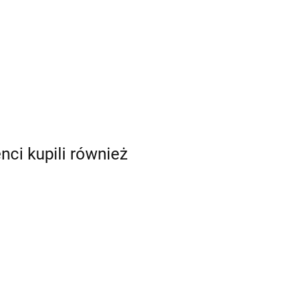
enci kupili również
Nowoczesne
Srebrna