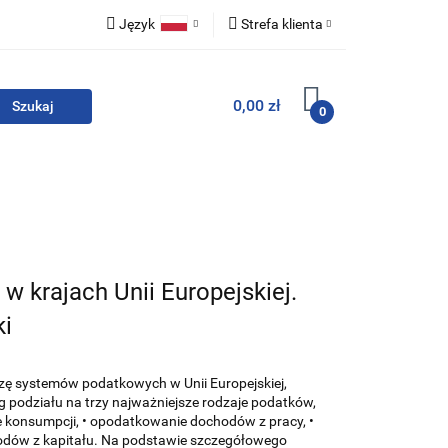
Język
Strefa klienta
i zestawy
Polski
Zaloguj się
0,00 zł
English
Zarejestruj się
0
Dodaj zgłoszenie
Zgody cookies
For English
Wydawnictwa
w krajach Unii Europejskiej.
ki
izę systemów podatkowych w Unii Europejskiej,
 podziału na trzy najważniejsze rodzaje podatków,
e konsumpcji, • opodatkowanie dochodów z pracy, •
dów z kapitału. Na podstawie szczegółowego