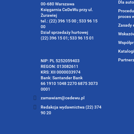
Dla aut
00-680 Warszawa
Księgarnia CeDeWu przy ul.
Procedu
Żurawiej
proces 
tel.: (22) 396 15 00 ; 533 96 15
Zasady 
00
Dział sprzedaży hurtowej
Wskazów
(22) 396 15 01; 533 96 15 01
Współpr
Katalog
Partner
NIP: PL 5252059403
REGON: 013082611
KRS: XII 0000033974
Bank: Santander Bank
66 1910 1048 2270 6875 3073
0001
zamawiam@cedewu.pl
Redakcja wydawnictwa (22) 374
90 20