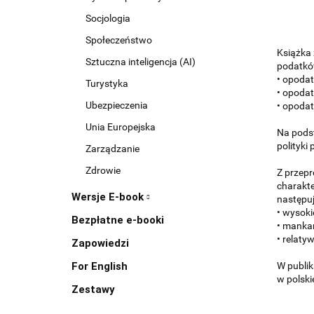
Socjologia
Społeczeństwo
Książka 
Sztuczna inteligencja (AI)
podatków
• opoda
Turystyka
• opoda
Ubezpieczenia
• opoda
Unia Europejska
Na podst
polityki
Zarządzanie
Zdrowie
Z przepr
charakte
Wersje E-book
następu
• wysok
Bezpłatne e-booki
• manka
• relaty
Zapowiedzi
For English
W publik
w polski
Zestawy