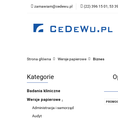
zamawiam@cedewu.pl
(22) 396 15 01; 53 3
Kategorie
Now
Wydawnictwo
Kategorie
Nowości
Zapowiedzi
Be
Strona główna
Wersje papierowe
Biznes
Kategorie
O
Badania kliniczne
Wersje papierowe
PROMOC
Administracja i samorząd
Audyt