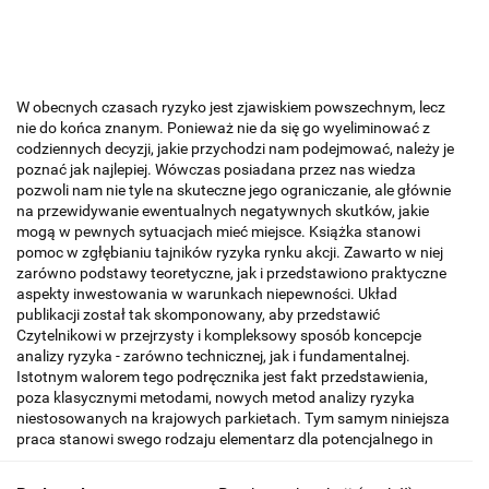
W obecnych czasach ryzyko jest zjawiskiem powszechnym, lecz
nie do końca znanym. Ponieważ nie da się go wyeliminować z
codziennych decyzji, jakie przychodzi nam podejmować, należy je
poznać jak najlepiej. Wówczas posiadana przez nas wiedza
pozwoli nam nie tyle na skuteczne jego ograniczanie, ale głównie
na przewidywanie ewentualnych negatywnych skutków, jakie
mogą w pewnych sytuacjach mieć miejsce. Książka stanowi
pomoc w zgłębianiu tajników ryzyka rynku akcji. Zawarto w niej
zarówno podstawy teoretyczne, jak i przedstawiono praktyczne
aspekty inwestowania w warunkach niepewności. Układ
publikacji został tak skomponowany, aby przedstawić
Czytelnikowi w przejrzysty i kompleksowy sposób koncepcje
analizy ryzyka - zarówno technicznej, jak i fundamentalnej.
Istotnym walorem tego podręcznika jest fakt przedstawienia,
poza klasycznymi metodami, nowych metod analizy ryzyka
niestosowanych na krajowych parkietach. Tym samym niniejsza
praca stanowi swego rodzaju elementarz dla potencjalnego in