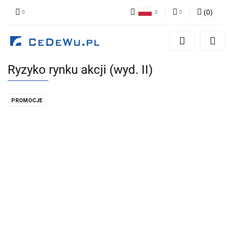
(
0
)
Polski
Zaloguj się
English
Zarejestruj się
Ryzyko rynku akcji (wyd. II)
Dodaj zgłoszenie
Zgody cookies
PROMOCJE