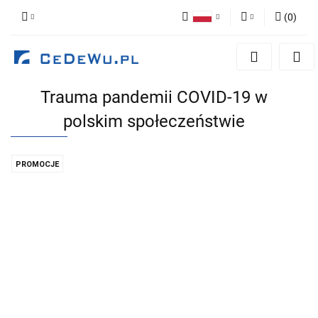
(
0
)
Polski
Zaloguj się
English
Zarejestruj się
Trauma pandemii COVID-19 w
Dodaj zgłoszenie
polskim społeczeństwie
Zgody cookies
PROMOCJE