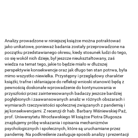
Analizy prowadzone w niniejszej książce można potraktować
jako unikatowe, ponieważ badania zostały przeprowadzone na
początku przedstawianego okresu, kiedy stosunek ludzi do tego,
co się wokół nich dzieje, był jeszcze nieukształtowany, zaś
wiedza na temat tego, jakie to będzie miało w dłuższej
perspektywie konsekwencje oraz jak długo ten stan potrwa, była
mimo wszystko niewielka. Przystępny i przeglądowy charakter
książki, trafne i skłaniające do refleksji wnioski stanowić będą z
pewnością doskonałe wprowadzenie do kontynuowania w
przyszłości przez zainteresowanych badaczy jeszcze bardziej
pogłębionych i zaawansowanych analiz w różnych obszarach i
wymiarach rzeczywistości społecznej związanych z pandemią i
jej konsekwencjami. Z recenzji dr hab. Barbary Wiśniewskiej-Paź,
prof. Uniwersytetu Wrocławskiego W książce Piotra Długosza
znajdujemy próbę wskazania i opisania mechanizmów
psychologicznych i społecznych, które są uruchamiane przez
pandemię. Na podkreślenie zasługuje sposób analizy i prezentacji