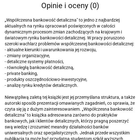
Opinie i oceny (0)
„Współczesna bankowość detaliczna" to jedno z najbardziej
aktualnych na rynku opracowań poświęconych w całości
dynamicznym procesom zmian zachodzących na krajowym i
światowym rynku bankowości detalicznej. W pracy poruszono
szeroki wachlarz problemów współczesnej ban­kowości detalicznej:
- aktualne kierunki i uwarunkowania jej rozwoju,
- zmiany organizacyjne,
- detaliczne systemy płatności,
- równoległą bankowość detaliczną,
- private banking,
- produkty oszczędnościowo-inwestycyjne,
- analizę rynku kredytów detalicznych.
Niewątpliwą zaletą tej książki jest jej przemyślana struktura, a także
autorski sposób prezentacji omawianych zagadnień, co sprawia, że
czyta się ją z dużym zainteresowaniem. „Współczesna bankowość
detaliczna" to książka adresowana zarówno do praktyków
bankowych, jak i klientów de­talicznych, którzy pragną poszerzyć
swą wiedzę i zrozumieć meandry działalności banków
uniwersalnych oraz specjalistycznych. Jednak przede wszystkim
publikacja ta może być przydatna studentom szkół wyższych