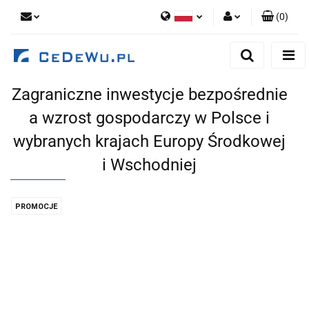
(
0
)
Polski
Zaloguj się
English
Zarejestruj się
Zagraniczne inwestycje bezpośrednie
Dodaj zgłoszenie
a wzrost gospodarczy w Polsce i
Zgody cookies
wybranych krajach Europy Środkowej
i Wschodniej
PROMOCJE