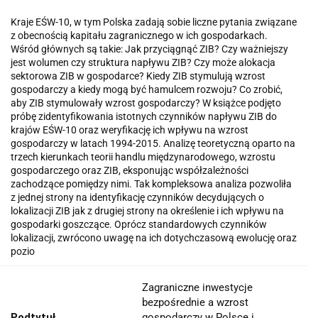
Kraje EŚW-10, w tym Polska zadają sobie liczne pytania związane
z obecnością kapitału zagranicznego w ich gospodarkach.
Wśród głównych są takie: Jak przyciągnąć ZIB? Czy ważniejszy
jest wolumen czy struktura napływu ZIB? Czy może alokacja
sektorowa ZIB w gospodarce? Kiedy ZIB stymulują wzrost
gospodarczy a kiedy mogą być hamulcem rozwoju? Co zrobić,
aby ZIB stymulowały wzrost gospodarczy? W książce podjęto
próbę zidentyfikowania istotnych czynników napływu ZIB do
krajów EŚW-10 oraz weryfikację ich wpływu na wzrost
gospodarczy w latach 1994-2015. Analizę teoretyczną oparto na
trzech kierunkach teorii handlu międzynarodowego, wzrostu
gospodarczego oraz ZIB, eksponując współzależności
zachodzące pomiędzy nimi. Tak kompleksowa analiza pozwoliła
z jednej strony na identyfikację czynników decydujących o
lokalizacji ZIB jak z drugiej strony na określenie i ich wpływu na
gospodarki goszczące. Oprócz standardowych czynników
lokalizacji, zwrócono uwagę na ich dotychczasową ewolucję oraz
pozio
Zagraniczne inwestycje
bezpośrednie a wzrost
Podtytuł
gospodarczy w Polsce i