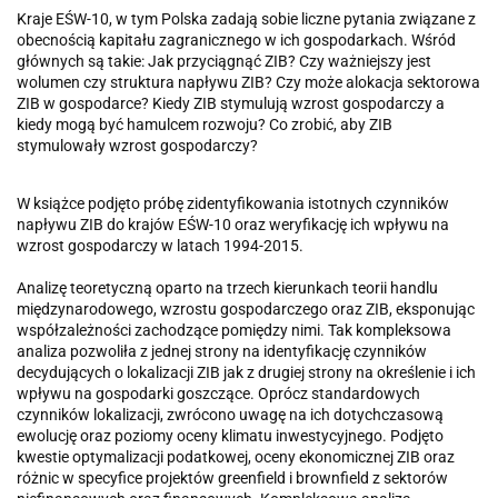
Kraje EŚW-10, w tym Polska zadają sobie liczne pytania związane z
obecnością kapitału zagranicznego w ich gospodarkach. Wśród
głównych są takie: Jak przyciągnąć ZIB? Czy ważniejszy jest
wolumen czy struktura napływu ZIB? Czy może alokacja sektorowa
ZIB w gospodarce? Kiedy ZIB stymulują wzrost gospodarczy a
kiedy mogą być hamulcem rozwoju? Co zrobić, aby ZIB
stymulowały wzrost gospodarczy?
W książce podjęto próbę zidentyfikowania istotnych czynników
napływu ZIB do krajów EŚW-10 oraz weryfikację ich wpływu na
wzrost gospodarczy w latach 1994-2015.
Analizę teoretyczną oparto na trzech kierunkach teorii handlu
międzynarodowego, wzrostu gospodarczego oraz ZIB, eksponując
współzależności zachodzące pomiędzy nimi. Tak kompleksowa
analiza pozwoliła z jednej strony na identyfikację czynników
decydujących o lokalizacji ZIB jak z drugiej strony na określenie i ich
wpływu na gospodarki goszczące. Oprócz standardowych
czynników lokalizacji, zwrócono uwagę na ich dotychczasową
ewolucję oraz poziomy oceny klimatu inwestycyjnego. Podjęto
kwestie optymalizacji podatkowej, oceny ekonomicznej ZIB oraz
różnic w specyfice projektów greenfield i brownfield z sektorów