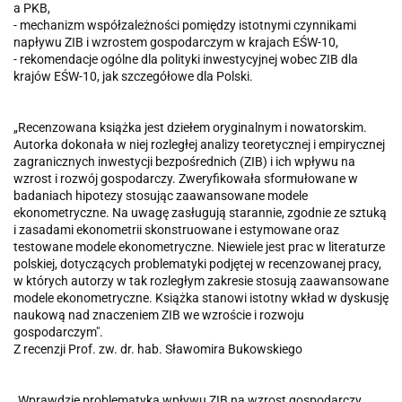
a PKB,
- mechanizm współzależności pomiędzy istotnymi czynnikami
napływu ZIB i wzrostem gospodarczym w krajach EŚW-10,
- rekomendacje ogólne dla polityki inwestycyjnej wobec ZIB dla
krajów EŚW-10, jak szczegółowe dla Polski.
„Recenzowana książka jest dziełem oryginalnym i nowatorskim.
Autorka dokonała w niej rozległej analizy teoretycznej i empirycznej
zagranicznych inwestycji bezpośrednich (ZIB) i ich wpływu na
wzrost i rozwój gospodarczy. Zweryfikowała sformułowane w
badaniach hipotezy stosując zaawansowane modele
ekonometryczne. Na uwagę zasługują starannie, zgodnie ze sztuką
i zasadami ekonometrii skonstruowane i estymowane oraz
testowane modele ekonometryczne. Niewiele jest prac w literaturze
polskiej, dotyczących problematyki podjętej w recenzowanej pracy,
w których autorzy w tak rozległym zakresie stosują zaawansowane
modele ekonometryczne. Książka stanowi istotny wkład w dyskusję
naukową nad znaczeniem ZIB we wzroście i rozwoju
gospodarczym".
Z recenzji Prof. zw. dr. hab. Sławomira Bukowskiego
„Wprawdzie problematyka wpływu ZIB na wzrost gospodarczy