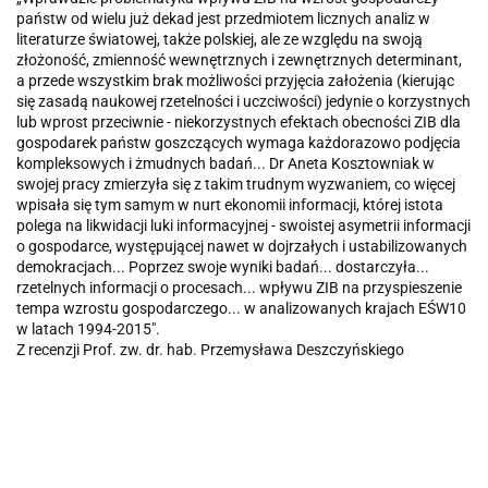
państw od wielu już dekad jest przedmiotem licznych analiz w
literaturze światowej, także polskiej, ale ze względu na swoją
złożoność, zmienność wewnętrznych i zewnętrznych determinant,
a przede wszystkim brak możliwości przyjęcia założenia (kierując
się zasadą naukowej rzetelności i uczciwości) jedynie o korzystnych
lub wprost przeciwnie - niekorzystnych efektach obecności ZIB dla
gospodarek państw goszczących wymaga każdorazowo podjęcia
kompleksowych i żmudnych badań... Dr Aneta Kosztowniak w
swojej pracy zmierzyła się z takim trudnym wyzwaniem, co więcej
wpisała się tym samym w nurt ekonomii informacji, której istota
polega na likwidacji luki informacyjnej - swoistej asymetrii informacji
o gospodarce, występującej nawet w dojrzałych i ustabilizowanych
demokracjach... Poprzez swoje wyniki badań... dostarczyła...
rzetelnych informacji o procesach... wpływu ZIB na przyspieszenie
tempa wzrostu gospodarczego... w analizowanych krajach EŚW10
w latach 1994-2015".
Z recenzji Prof. zw. dr. hab. Przemysława Deszczyńskiego