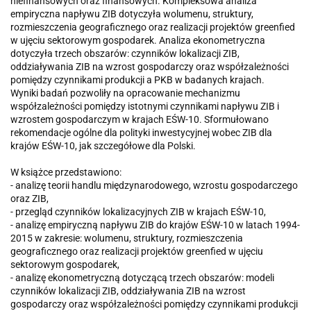
niefinansowych oraz finansowych. Kompleksowa analiza
empiryczna napływu ZIB dotyczyła wolumenu, struktury,
rozmieszczenia geograficznego oraz realizacji projektów greenfied
w ujęciu sektorowym gospodarek. Analiza ekonometryczna
dotyczyła trzech obszarów: czynników lokalizacji ZIB,
oddziaływania ZIB na wzrost gospodarczy oraz współzależności
pomiędzy czynnikami produkcji a PKB w badanych krajach.
Wyniki badań pozwoliły na opracowanie mechanizmu
współzależności pomiędzy istotnymi czynnikami napływu ZIB i
wzrostem gospodarczym w krajach EŚW-10. Sformułowano
rekomendacje ogólne dla polityki inwestycyjnej wobec ZIB dla
krajów EŚW-10, jak szczegółowe dla Polski.
W książce przedstawiono:
- analizę teorii handlu międzynarodowego, wzrostu gospodarczego
oraz ZIB,
- przegląd czynników lokalizacyjnych ZIB w krajach EŚW-10,
- analizę empiryczną napływu ZIB do krajów EŚW-10 w latach 1994-
2015 w zakresie: wolumenu, struktury, rozmieszczenia
geograficznego oraz realizacji projektów greenfied w ujęciu
sektorowym gospodarek,
- analizę ekonometryczną dotyczącą trzech obszarów: modeli
czynników lokalizacji ZIB, oddziaływania ZIB na wzrost
gospodarczy oraz współzależności pomiędzy czynnikami produkcji