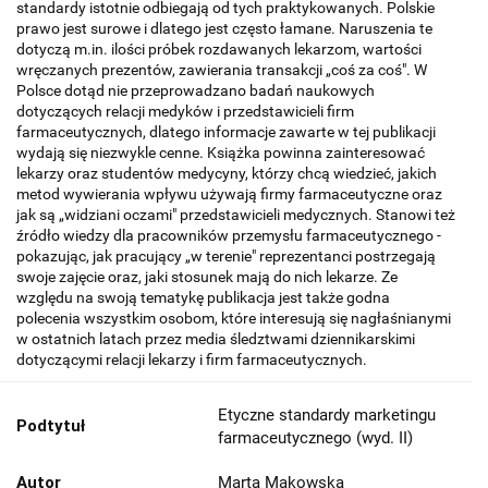
standardy istotnie odbiegają od tych praktykowanych. Polskie
prawo jest surowe i dlatego jest często łamane. Naruszenia te
dotyczą m.in. ilości próbek rozdawanych lekarzom, wartości
wręczanych prezentów, zawierania transakcji „coś za coś". W
Polsce dotąd nie przeprowadzano badań naukowych
dotyczących relacji medyków i przedstawicieli firm
farmaceutycznych, dlatego informacje zawarte w tej publikacji
wydają się niezwykle cenne. Książka powinna zainteresować
lekarzy oraz studentów medycyny, którzy chcą wiedzieć, jakich
metod wywierania wpływu używają firmy farmaceutyczne oraz
jak są „widziani oczami" przedstawicieli medycznych. Stanowi też
źródło wiedzy dla pracowników przemysłu farmaceutycznego -
pokazując, jak pracujący „w terenie" reprezentanci postrzegają
swoje zajęcie oraz, jaki stosunek mają do nich lekarze. Ze
względu na swoją tematykę publikacja jest także godna
polecenia wszystkim osobom, które interesują się nagłaśnianymi
w ostatnich latach przez media śledztwami dziennikarskimi
dotyczącymi relacji lekarzy i firm farmaceutycznych.
Etyczne standardy marketingu
Podtytuł
farmaceutycznego (wyd. II)
Autor
Marta Makowska