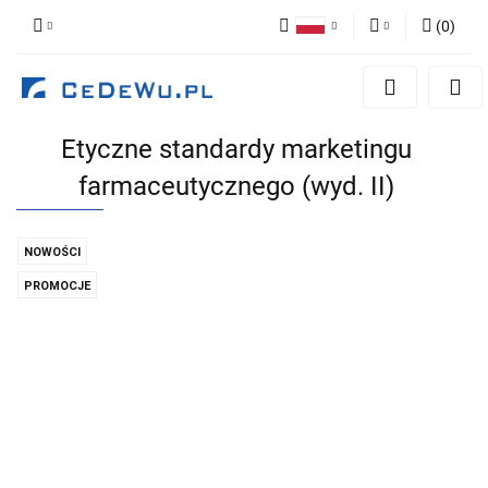
(
0
)
Polski
Zaloguj się
English
Zarejestruj się
Etyczne standardy marketingu
Dodaj zgłoszenie
farmaceutycznego (wyd. II)
Zgody cookies
NOWOŚCI
PROMOCJE