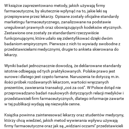
W książce zaprezentowano metody, jakich używają firmy
farmaceutyczne, by skutecznie wpłynąć na to, jakie leki są
przepisywane przez lekarzy. Opisane zostały oficjalne standardy
marketingu farmaceutycznego, zanalizowane na podstawie
uregulowań prawnych oraz obowiązujących kodeksów etycznych.
Zestawione one zostały ze standardami rzeczywiście
funkcjonującymi, które udało się zidentyfikować dzięki dwóm
badaniom empirycznym. Pierwsze z nich to wywiady swobodne z
przedstawicielami medycznymi, drugie to ankieta skierowana do
lekarzy.
Wyniki badań jednoznacznie dowodzą, że deklarowane standardy
istotnie odbiegają od tych praktykowanych. Polskie prawo jest
surowe i dlatego jest często łamane. Naruszenia te dotyczą m.in.
ilości próbek rozdawanych lekarzom, wartości wręczanych
prezentów, zawierania transakcji „coś za coś". W Polsce dotąd nie
przeprowadzano badań naukowych dotyczących relacji medyków i
przedstawicieli firm farmaceutycznych, dlatego informacje zawarte
w tej publikacji wydają się niezwykle cenne.
Książka powinna zainteresować lekarzy oraz studentów medycyny,
którzy chcą wiedzieć, jakich metod wywierania wpływu używają
firmy farmaceutyczne oraz jak są „widziani oczami" przedstawicieli