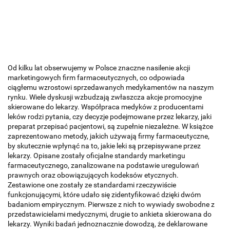
Od kilku lat obserwujemy w Polsce znaczne nasilenie akcji
marketingowych firm farmaceutycznych, co odpowiada
ciągłemu wzrostowi sprzedawanych medykamentów na naszym
rynku. Wiele dyskusji wzbudzają zwłaszcza akcje promocyjne
skierowane do lekarzy. Współpraca medyków z producentami
leków rodzi pytania, czy decyzje podejmowane przez lekarzy, jaki
preparat przepisać pacjentowi, są zupełnie niezależne. W książce
zaprezentowano metody, jakich używają firmy farmaceutyczne,
by skutecznie wpłynąć na to, jakie leki są przepisywane przez
lekarzy. Opisane zostały oficjalne standardy marketingu
farmaceutycznego, zanalizowane na podstawie uregulowań
prawnych oraz obowiązujących kodeksów etycznych.
Zestawione one zostały ze standardami rzeczywiście
funkcjonującymi, które udało się zidentyfikować dzięki dwóm
badaniom empirycznym. Pierwsze z nich to wywiady swobodne z
przedstawicielami medycznymi, drugie to ankieta skierowana do
lekarzy. Wyniki badań jednoznacznie dowodzą, że deklarowane