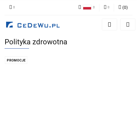
(
0
)
Polski
Zaloguj się
English
Zarejestruj się
Polityka zdrowotna
Dodaj zgłoszenie
Zgody cookies
PROMOCJE