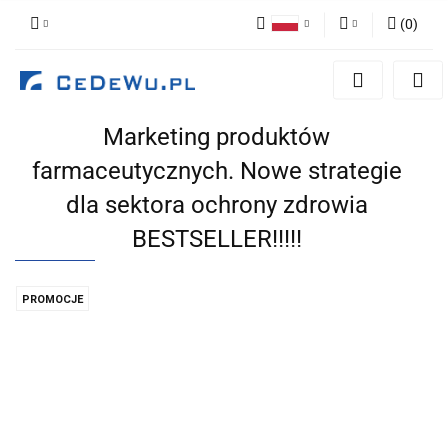
(
0
)
Polski
Zaloguj się
English
Zarejestruj się
Marketing produktów
Dodaj zgłoszenie
farmaceutycznych. Nowe strategie
Zgody cookies
dla sektora ochrony zdrowia
BESTSELLER!!!!!
PROMOCJE