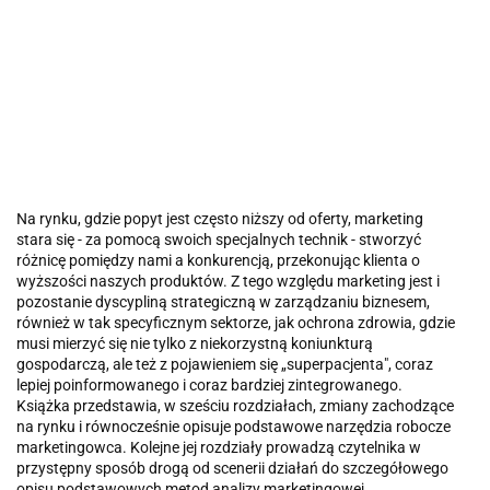
Na rynku, gdzie popyt jest często niższy od oferty, marketing
stara się - za pomocą swoich specjalnych technik - stworzyć
różnicę pomiędzy nami a konkurencją, przekonując klienta o
wyższości naszych produktów. Z tego względu marketing jest i
pozostanie dyscypliną strategiczną w zarządzaniu biznesem,
również w tak specyficznym sektorze, jak ochrona zdrowia, gdzie
musi mierzyć się nie tylko z niekorzystną koniunkturą
gospodarczą, ale też z pojawieniem się „superpacjenta", coraz
lepiej poinformowanego i coraz bardziej zintegrowanego.
Książka przedstawia, w sześciu rozdziałach, zmiany zachodzące
na rynku i równocześnie opisuje podstawowe narzędzia robocze
marketingowca. Kolejne jej rozdziały prowadzą czytelnika w
przystępny sposób drogą od scenerii działań do szczegółowego
opisu podstawowych metod analizy marketingowej