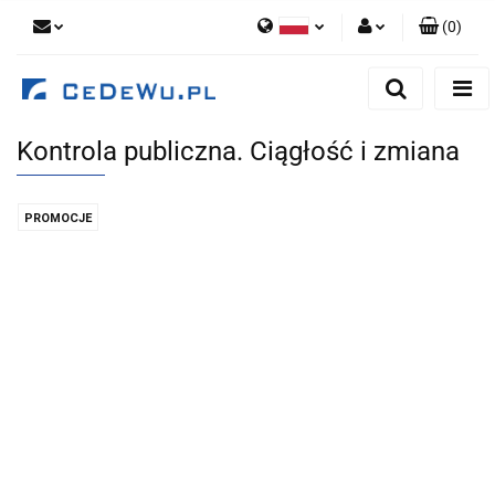
(
0
)
Polski
Zaloguj się
English
Zarejestruj się
Kontrola publiczna. Ciągłość i zmiana
Dodaj zgłoszenie
Zgody cookies
PROMOCJE