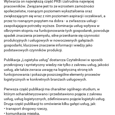
Wytwarza on największą część PKB i zatrudnia najwięcej
pracowników. Związane jest to ze wzrostem zamożności
społeczeństw, rosnącym poziomem wykształcenia oraz
zwiększającym się wraz z nim poziomem aspiracji i oczekiwań, a
przez to rosnącym popytem na dobra - a zwłaszcza usługi -
zaspokajające potrzeby wyższe. Dominacja usług wpływa w
olbrzymim stopniu na funkcjonowanie tych gospodarek, powoduje
spadek znaczenia przemysłu, silne przenikanie się czynności
produkcyjnych i usługowych w nowoczesnych gałęziach
gospodarki, kluczowe znaczenie informacji i wiedzy jako
podstawowych czynników produkcji.
Publikacja „Logistyka usług" dostarcza Czytelnikowi w sposób
przekrojowy i syntetyczny wiedzy nie tylko z zakresu usług, jakości
usług, ale także zwraca uwagę na logistyczną stronę ich
funkcjonowania i pokazuje poszczególne elementy procesów
logistycznych w konkretnych branżach usługowych.
Pierwsza część publikacji ma charakter ogólnego studium, w
którym scharakteryzowano i przedstawiono pojęcia z zakresu
usług, usług logistycznych, zdefiniowano pojęcie logistyki usług.
Druga część publikacji to omówienie kilku gałęzi usług, jak:
• transport drogowy rzeczy,
• komunikacja miejska,