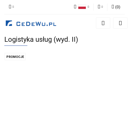
(
0
)
Polski
Zaloguj się
English
Zarejestruj się
Logistyka usług (wyd. II)
Dodaj zgłoszenie
Zgody cookies
PROMOCJE