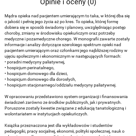
Opinie i oceny (0)
Mądra opieka nad pacjentem umierającym to taka, w której dba się
o jakość i pełnię jego życia aż po kres. To opieka, której formę
dobiera się w sposób świadomy i planowy, uwzględniając postęp
choroby, zmiany w środowisku opiekuńczym oraz potrzeby
medyczne i pozamedyczne chorego. W monografii zawarte zostały
informacje i analizy dotyczące szerokiego spektrum opieki nad
pacjentem umierającym oraz członkami jego najbliższej rodziny w
ujęciu społecznym i ekonomicznym w następujących formach:
• poradni medycyny paliatywnej,
• hospicjum perinatalnego,
• hospicjum domowego dla dzieci,
• hospicjum domowego dla dorosłych,
• hospicjum stacjonarnego/oddziału medycyny paliatywnej.
W opracowaniu przedstawiono system organizacji i finansowania
świadczeń zarówno ze środków publicznych, jak i prywatnych.
Poruszone zostały kwestie związane z edukacją tanatologiczną i
wolontariatem w instytucjach opiekuńczych.
Książka przeznaczona jest dla wykładowców i studentów
pedagogiki, pracy socjalnej, ekonomii, polityki społecznej, nauk o