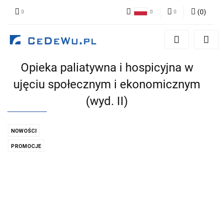
(
0
)
Polski
Zaloguj się
English
Zarejestruj się
Opieka paliatywna i hospicyjna w
Dodaj zgłoszenie
ujęciu społecznym i ekonomicznym
Zgody cookies
(wyd. II)
NOWOŚCI
PROMOCJE