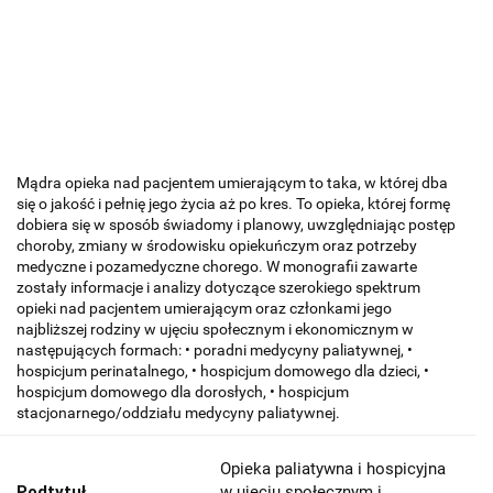
Mądra opieka nad pacjentem umierającym to taka, w której dba
się o jakość i pełnię jego życia aż po kres. To opieka, której formę
dobiera się w sposób świadomy i planowy, uwzględniając postęp
choroby, zmiany w środowisku opiekuńczym oraz potrzeby
medyczne i pozamedyczne chorego. W monografii zawarte
zostały informacje i analizy dotyczące szerokiego spektrum
opieki nad pacjentem umierającym oraz członkami jego
najbliższej rodziny w ujęciu społecznym i ekonomicznym w
następujących formach: • poradni medycyny paliatywnej, •
hospicjum perinatalnego, • hospicjum domowego dla dzieci, •
hospicjum domowego dla dorosłych, • hospicjum
stacjonarnego/oddziału medycyny paliatywnej.
Opieka paliatywna i hospicyjna
Podtytuł
w ujęciu społecznym i