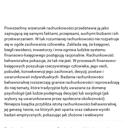
Powszechny wizerunek rachunkowości przedstawia ją jako
zajmującą się samymi faktami, przepisami, suchymi liczbami i ich
przetwarzaniem. W tak rozumianej rachunkowości nie rozpatruje
się w ogóle zachowania człowieka. Zakłada się, że księgowi,
biegli rewidenci, inwestorzy i inne ogniwa ludzkie systemu
finansowo-księgowego postępują racjonalnie. Rachunkowość
behawioralna pokazuje, że tak nie jest. W procesach finansowo-
księgowych poszukuje rzeczywistego człowieka, jego cech,
pobudek, konsekwencji jego zachowań, decyzji, postaw i
uwarunkowań indywidualnych. Badania rachunkowości
behawioralnej rozszerzają granice rachunkowości i wprowadzają
do niej tematy, które tradycyjnie były uważane za domenę
psychologii (jak ludzie podejmują decyzje) lub socjologii (jak
wybory są uwarunkowane przez społeczne okoliczności).
Niniejsza książka przybliża istotę rachunkowości behawioralnej,
jej genezę, teorie, na których jest oparta oraz ciekawe wyniki
badań empirycznych, pokazując jak złożone i wielowymi