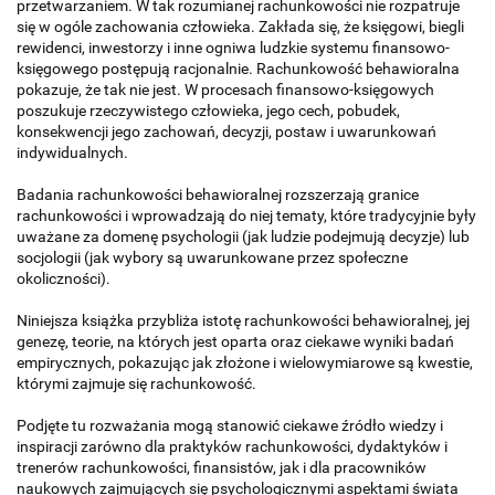
przetwarzaniem. W tak rozumianej rachunkowości nie rozpatruje
się w ogóle zachowania człowieka. Zakłada się, że księgowi, biegli
rewidenci, inwestorzy i inne ogniwa ludzkie systemu finansowo-
księgowego postępują racjonalnie. Rachunkowość behawioralna
pokazuje, że tak nie jest. W procesach finansowo-księgowych
poszukuje rzeczywistego człowieka, jego cech, pobudek,
konsekwencji jego zachowań, decyzji, postaw i uwarunkowań
indywidualnych.
Badania rachunkowości behawioralnej rozszerzają granice
rachunkowości i wprowadzają do niej tematy, które tradycyjnie były
uważane za domenę psychologii (jak ludzie podejmują decyzje) lub
socjologii (jak wybory są uwarunkowane przez społeczne
okoliczności).
Niniejsza książka przybliża istotę rachunkowości behawioralnej, jej
genezę, teorie, na których jest oparta oraz ciekawe wyniki badań
empirycznych, pokazując jak złożone i wielowymiarowe są kwestie,
którymi zajmuje się rachunkowość.
Podjęte tu rozważania mogą stanowić ciekawe źródło wiedzy i
inspiracji zarówno dla praktyków rachunkowości, dydaktyków i
trenerów rachunkowości, finansistów, jak i dla pracowników
naukowych zajmujących się psychologicznymi aspektami świata